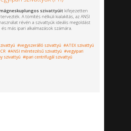
mágneskuplungos szivattyúit
kifejezetten
rvezték. A tömítés nélküli kialakítás, az ANSI
asználat révén a szivattyúk ideális megoldást
s és más ipari alkalmazások számára.
szivattyú
vegyszerálló szivattyú
ATEX szivattyú
UCR
ANSI méretezésű szivattyú
vegyipari
y szivattyú
ipari centrifugál szivattyú