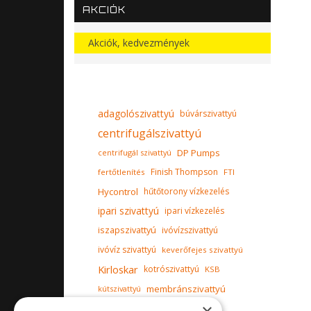
AKCIÓK
Akciók, kedvezmények
adagolószivattyú
búvárszivattyú
centrifugálszivattyú
DP Pumps
centrifugál szivattyú
Finish Thompson
fertőtlenítés
FTI
Hycontrol
hűtőtorony vízkezelés
ipari szivattyú
ipari vízkezelés
iszapszivattyú
ivóvízszivattyú
ivóvíz szivattyú
keverőfejes szivattyú
Kirloskar
kotrószivattyú
KSB
membránszivattyú
kútszivattyú
Milton Roy Europe