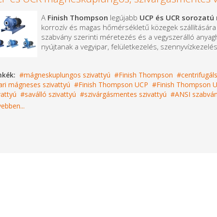
A
Finish Thompson
legújabb
UCP és UCR sorozatú 
korrozív és magas hőmérsékletű közegek szállítására te
szabvány szerinti méretezés és a vegyszerálló anyagh
nyújtanak a vegyipar, felületkezelés, szennyvízkezelé
mkék:
mágneskuplungos szivattyú
Finish Thompson
centrifugál
ari mágneses szivattyú
Finish Thompson UCP
Finish Thompson 
vattyú
saválló szivattyú
szivárgásmentes szivattyú
ANSI szabván
ebben...