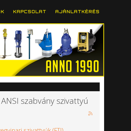
ÁK
KAPCSOLAT
AJÁNLATKÉRÉS
 ANSI szabvány szivattyú
yipari szivattyúk (FTI)