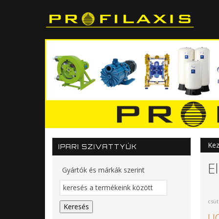
Kez
IPARI SZIVATTYÚK
E
Gyártók és márkák szerint
csüt
UC