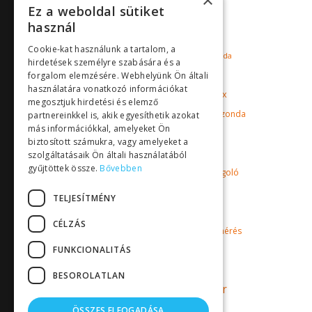
×
Ez a weboldal sütiket
Milton Roy Mixing
használ
mágneskuplungos szivattyú
Cookie-kat használunk a tartalom, a
mérőműszer
oldott oxigén szonda
hirdetések személyre szabására és a
Pyxis
pH mérő
puffer tartály
forgalom elemzésére. Webhelyünk Ön általi
használatára vonatkozó információkat
Sensorex
redoxpotenciál mérő
megosztjuk hirdetési és elemző
szonda
szabályozó műszer
szenzor
partnereinkkel is, akik egyesíthetik azokat
más információkkal, amelyeket Ön
Toyo
uszoda
biztosított számukra, vagy amelyeket a
uszodai vízkezelés
szolgáltatásaik Ön általi használatából
gyűjtöttek össze.
Bővebben
vegyszeradagoló
vegyszeradagolás
vegyszerszivattyú
TELJESÍTMÉNY
vezetőképesség mérő
CÉLZÁS
vízkezelés
vízminőségmérés
FUNKCIONALITÁS
vízminőség mérés
vízminőség mérő
BESOROLATLAN
vízminőség mérő műszer
Walchem
vízszivattyú
ÖSSZES ELFOGADÁSA