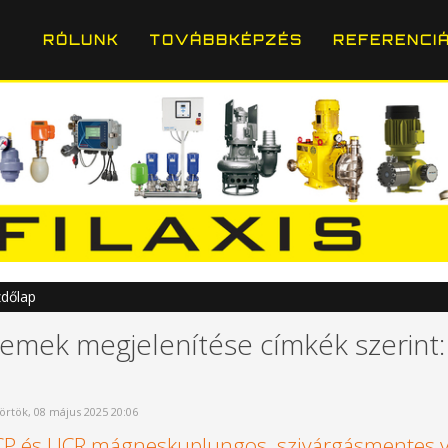
RÓLUNK
TOVÁBBKÉPZÉS
REFERENCI
dőlap
lemek megjelenítése címkék szerint:
örtök, 08 május 2025 20:06
P és UCR mágneskuplungos, szivárgásmentes veg