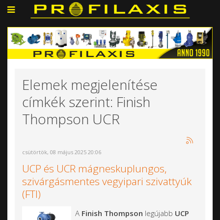
Elemek megjelenítése
címkék szerint: Finish
Thompson UCR
csütörtök, 08 május 2025 20:06
UCP és UCR mágneskuplungos,
szivárgásmentes vegyipari szivattyúk
(FTI)
A
Finish Thompson
legújabb
UCP