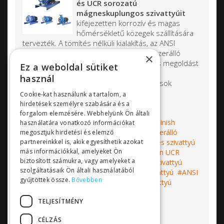
és UCR sorozatú
mágneskuplungos szivattyúit
kifejezetten korrozív és magas
hőmérsékletű közegek szállítására
tervezték. A tömítés nélküli kialakítás, az ANSI
szabvány szerinti méretezés és a vegyszerálló
×
anyaghasználat révén a szivattyúk ideális megoldást
Ez a weboldal sütiket
nyújtanak a vegyipar, felületkezelés,
használ
szennyvízkezelés és más ipari alkalmazások
számára.
Cookie-kat használunk a tartalom, a
hirdetések személyre szabására és a
forgalom elemzésére. Webhelyünk Ön általi
Címkék:
mágneskuplungos szivattyú
Finish
használatára vonatkozó információkat
Thompson
centrifugálszivattyú
vegyszerálló
megosztjuk hirdetési és elemző
partnereinkkel is, akik egyesíthetik azokat
szivattyú
ATEX szivattyú
ipari mágneses szivattyú
más információkkal, amelyeket Ön
Finish Thompson UCP
Finish Thompson UCR
biztosított számukra, vagy amelyeket a
ANSI méretezésű szivattyú
vegyipari szivattyú
szolgáltatásaik Ön általi használatából
saválló szivattyú
szivárgásmentes szivattyú
ANSI
gyűjtöttek össze.
Bővebben
szabvány szivattyú
ipari centrifugál szivattyú
Bővebben...
TELJESÍTMÉNY
CÉLZÁS