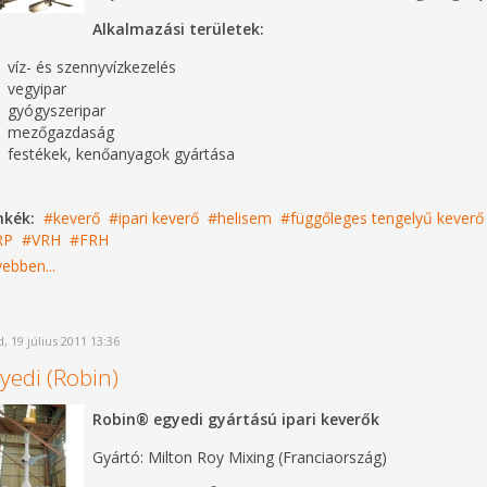
Alkalmazási területek:
víz- és szennyvízkezelés
vegyipar
gyógyszeripar
mezőgazdaság
festékek, kenőanyagok gyártása
mkék:
keverő
ipari keverő
helisem
függőleges tengelyű keverő
RP
VRH
FRH
ebben...
, 19 július 2011 13:36
yedi (Robin)
Robin® egyedi gyártású ipari keverők
Gyártó: Milton Roy Mixing (Franciaország)