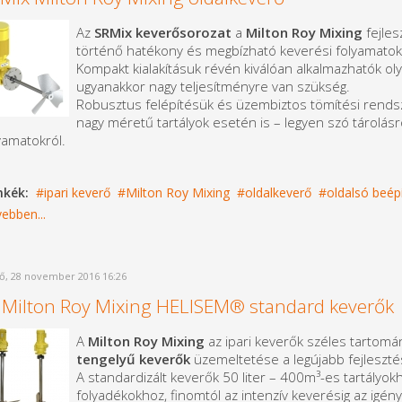
Az
SRMix keverősorozat
a
Milton Roy Mixing
fejles
történő hatékony és megbízható keverési folyamatokr
Kompakt kialakításuk révén kiválóan alkalmazhatók olya
ugyanakkor nagy teljesítményre van szükség.
Robusztus felépítésük és üzembiztos tömítési rendsz
nagy méretű tartályok esetén is – legyen szó tárolásró
yamatokról.
mkék:
ipari keverő
Milton Roy Mixing
oldalkeverő
oldalsó beép
ebben...
ő, 28 november 2016 16:26
 Milton Roy Mixing HELISEM® standard keverők
A
Milton Roy Mixing
az ipari keverők széles tartomán
tengelyű keverők
üzemeltetése a legújabb fejleszt
A standardizált keverők 50 liter – 400m³-es tartályo
folyadékokhoz, finomtól az intenzív keverésig az igé