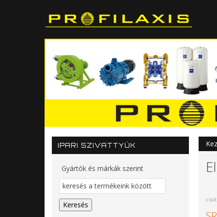
Kez
IPARI SZIVATTYÚK
E
Gyártók és márkák szerint
csüt
SR