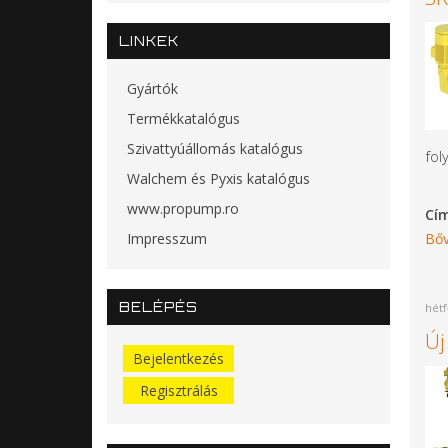
LINKEK
Gyártók
Termékkatalógus
Szivattyúállomás katalógus
fol
Walchem és Pyxis katalógus
www.propump.ro
Cí
Impresszum
Bőv
BELÉPÉS
hétf
Új
Bejelentkezés
Regisztrálás