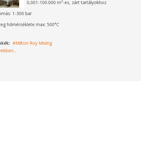
3
0,001-100.000 m
-es, zárt tartályokhoz
más: 1-300 bar
eg hőmérséklete max: 500°C
mkék:
Milton Roy Mixing
ebben...