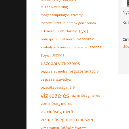
Milton Roy Mixing
Nyo
mágneskuplungos szivattyú
Köz
mérőműszer
oldott oxigén szonda
Pyxis
pH mérő
puffer tartály
Sensorex
Cí
redoxpotenciál mérő
Bőv
szonda
szabályozó műszer
szenzor
Toyo
uszoda
uszodai vízkezelés
vegyszeradagoló
vegyszeradagolás
vegyszerszivattyú
vezetőképesség mérő
vízkezelés
vízminőségmérés
vízminőség mérés
vízminőség mérő
vízminőség mérő műszer
Walchem
vízszivattyú