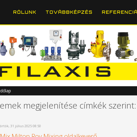
RÓLUNK
TOVÁBBKÉPZÉS
REFERENCI
dőlap
lemek megjelenítése címkék szerint:
örtök, 31 július 2025 08:50
Mix Milton Roy Mixing oldalkeverő