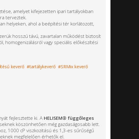
ztése, amelyet kifejezetten ipari tartályokban
a terveztek.
n helyeken, ahol a beépítési tér korlátozott,
erük hosszú távú, zavartalan működést biztosít
l, homogenizálásról vagy speciális előkészítési
ítésű keverő
tartálykeverő
SRMix keverő
yát fejlesztette ki. A
HELISEM® függőleges
éseknek köszönhetően még gazdaságosabb lett.
khoz, 1000 cP viszkozitású és 1,3-es sűrűségű
nyeknek megfelelően érhetők el.