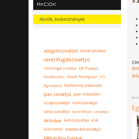
AKCIÓK
Akciók, kedvezmények
adagolószivattyú
búvárszivattyú
centrifugálszivattyú
Cí
DP Pumps
V
centrifugál szivattyú
Bőv
Finish Thompson
fertőtlenítés
FTI
Hycontrol
hűtőtorony vízkezelés
ipari szivattyú
ipari vízkezelés
kedd
iszapszivattyú
ivóvízszivattyú
Eg
ivóvíz szivattyú
keverőfejes szivattyú
Kirloskar
kotrószivattyú
KSB
membránszivattyú
kútszivattyú
Milton Roy Europe