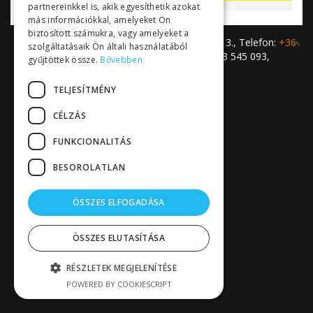
partnereinkkel is, akik egyesíthetik azokat
más információkkal, amelyeket Ön
biztosított számukra, vagy amelyeket a
Profilaxis Kft. • H-2049 Diósd, Vadrózsa utca 13., Telefon:
+36
szolgáltatásaik Ön általi használatából
23 545 293
,
+36 23 545 393
, Fax: +36 23 545 093,
gyűjtöttek össze.
Bővebben
ajanlatkeres@profilaxis.hu
TELJESÍTMÉNY
CÉLZÁS
FUNKCIONALITÁS
BESOROLATLAN
ÖSSZES ELFOGADÁSA
ÖSSZES ELUTASÍTÁSA
RÉSZLETEK MEGJELENÍTÉSE
POWERED BY COOKIESCRIPT