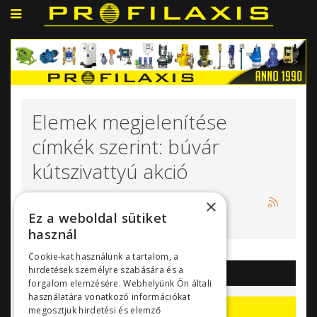
Elemek megjelenítése
címkék szerint: búvár
kútszivattyú akció
×
Ez a weboldal sütiket
használ
Cookie-kat használunk a tartalom, a
hirdetések személyre szabására és a
AKCIÓK
forgalom elemzésére. Webhelyünk Ön általi
használatára vonatkozó információkat
Akciók, kedvezmények
megosztjuk hirdetési és elemző