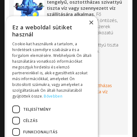
tengelyű, osztottházas szivattyú
tiszta víz vagy szennyezett víz
szállítására alkalmas.
Fő
felhasználási területei az öntözés,
×
vízkeringetés, hűtőrendszerek
Ez a weboldal sütiket
üzemeltetése. Egyfokozatú, illetve többfokozatú
használ
kivitelben is kapható.
Cookie-kat használunk a tartalom, a
Vízszintes tengelyű osztottházas vízszivattyú tiszta
hirdetések személyre szabására és a
víz vagy kissé szennyezett víz szállítására.
forgalom elemzésére. Webhelyünk Ön általi
3
Q
=1300 m
/h
használatára vonatkozó információkat
max
megosztjuk hirdetési és elemző
H
=250 m
max
partnereinkkel is, akik egyesíthetik azokat
más információkkal, amelyeket Ön
biztosított számukra, vagy amelyeket a
Címkék:
Kirloskar
vízszivattyú
osztottházas
szolgáltatásaik Ön általi használatából
szivattyú
szennyezett víz szivattyú
tiszta víz
gyűjtöttek össze.
Bővebben
szivattyú
ipari szivattyú
Bővebben...
TELJESÍTMÉNY
CÉLZÁS
FUNKCIONALITÁS