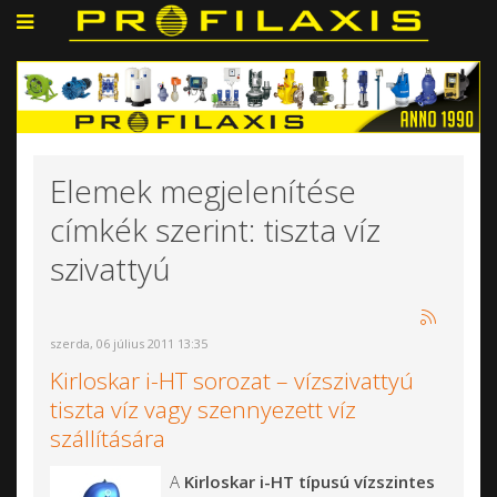
Elemek megjelenítése
címkék szerint: tiszta víz
szivattyú
szerda, 06 július 2011 13:35
Kirloskar i-HT sorozat – vízszivattyú
tiszta víz vagy szennyezett víz
szállítására
A
Kirloskar i-HT típusú vízszintes