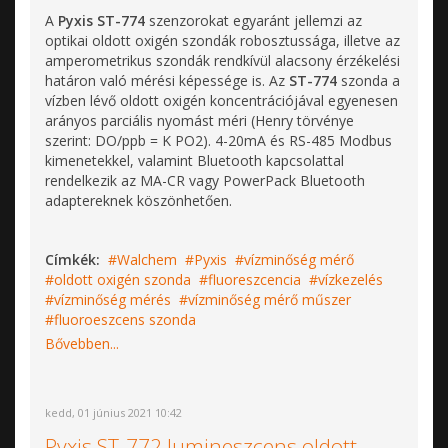
A
Pyxis ST-774
szenzorokat egyaránt jellemzi az
optikai oldott oxigén szondák robosztussága, illetve az
amperometrikus szondák rendkívül alacsony érzékelési
határon való mérési képessége is. Az
ST-774
szonda a
vízben lévő oldott oxigén koncentrációjával egyenesen
arányos parciális nyomást méri (Henry törvénye
szerint: DO/ppb = K PO2). 4-20mA és RS-485 Modbus
kimenetekkel, valamint Bluetooth kapcsolattal
rendelkezik az MA-CR vagy PowerPack Bluetooth
adaptereknek köszönhetően.
Címkék:
Walchem
Pyxis
vízminőség mérő
oldott oxigén szonda
fluoreszcencia
vízkezelés
vízminőség mérés
vízminőség mérő műszer
fluoroeszcens szonda
Bővebben...
kedd, 01 június 2021 10:42
Pyxis ST-772 lumineszcens oldott