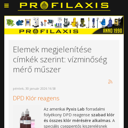
Elemek megjelenítése
címkék szerint: vízminőség
mérő műszer
péntek, 30 január 2026 16:58
DPD Klór reagens
Az amerikai
Pyxis Lab
forradalmi
folyékony DPD reagense
szabad klór
és összes klór mérésére alkalmas
. A
speciális cseppentős kiszerelésnek