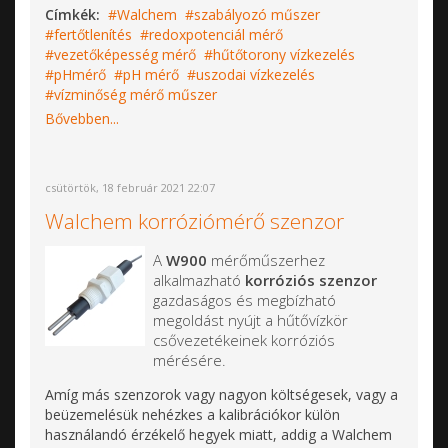
Címkék:
Walchem
szabályozó műszer
fertőtlenítés
redoxpotenciál mérő
vezetőképesség mérő
hűtőtorony vízkezelés
pHmérő
pH mérő
uszodai vízkezelés
vízminőség mérő műszer
Bővebben...
csütörtök, 18 február 2021 22:07
Walchem korróziómérő szenzor
A
W900
mérőműszerhez
alkalmazható
korróziós szenzor
gazdaságos és megbízható
megoldást nyújt a hűtővízkör
csővezetékeinek korróziós
mérésére.
Amíg más szenzorok vagy nagyon költségesek, vagy a
beüzemelésük nehézkes a kalibrációkor külön
használandó érzékelő hegyek miatt, addig a Walchem