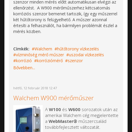
szenzor minden mérés előtt automatikusan elvégzi az
ellenőrzést. A W900 mérőműszerhez kétcsatornás
korróziós szenzor bemenet tartozik, így egy műszerrel
két hűtőtorony is felügyelhető. A műszer azonnal
értesíti a felhasználót, ha bármilyen problémát észlel a
mérés közben.
Címkék:
Walchem
hűtőtorony vízkezelés
vízminőség mérő műszer
uszodai vízkezelés
korrózió
korróziómérő
szenzor
Bővebben...
hétfő, 12 február 2018 12:47
Walchem W900 mérőműszer
A
W100
és
W600
sorozatok után az
amerikai Walchem cég megjelentette
a
WebMaster®
műszercsalád
továbbfejlesztett változatát.