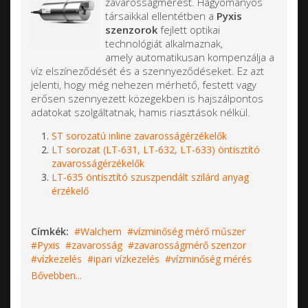
zavarosságmérést. Hagyományos
társaikkal ellentétben a
Pyxis
szenzorok
fejlett optikai
technológiát alkalmaznak,
amely automatikusan kompenzálja a
víz elszíneződését és a szennyeződéseket. Ez azt
jelenti, hogy még nehezen mérhető, festett vagy
erősen szennyezett közegekben is hajszálpontos
adatokat szolgáltatnak, hamis riasztások nélkül.
ST sorozatú inline zavarosságérzékelők
LT sorozat (LT-631, LT-632, LT-633) öntisztító
zavarosságérzékelők
LT-635 öntisztító szuszpendált szilárd anyag
érzékelő
Címkék:
Walchem
vízminőség mérő műszer
Pyxis
zavarosság
zavarosságmérő szenzor
vízkezelés
ipari vízkezelés
vízminőség mérés
Bővebben...