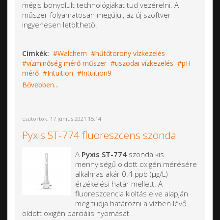
mégis bonyolult technológiákat tud vezérelni. A
műszer folyamatosan megújul, az új szoftver
ingyenesen letölthető.
Címkék:
Walchem
hűtőtorony vízkezelés
vízminőség mérő műszer
uszodai vízkezelés
pH
mérő
Intuition
Intuition9
Bővebben...
csütörtök, 17 június 2021 15:14
Pyxis ST-774 fluoreszcens szonda
A
Pyxis ST-774
szonda kis
mennyiségű oldott oxigén mérésére
alkalmas akár 0.4 ppb (µg/L)
érzékelési határ mellett. A
fluoreszcencia kioltás elve alapján
meg tudja határozni a vízben lévő
oldott oxigén parciális nyomását.