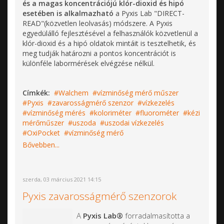
és a magas koncentrációjú klór-dioxid és hipó
esetében is alkalmazható
a Pyxis Lab "DIRECT-
READ"(közvetlen leolvasás) módszere. A Pyxis
egyedülálló fejlesztésével a felhasználók közvetlenül a
klór-dioxid és a hipó oldatok mintáit is tesztelhetik, és
meg tudják határozni a pontos koncentrációt is
különféle labormérések elvégzése nélkül.
Címkék:
Walchem
vízminőség mérő műszer
Pyxis
zavarosságmérő szenzor
vízkezelés
vízminőség mérés
koloriméter
fluorométer
kézi
mérőműszer
uszoda
uszodai vízkezelés
OxiPocket
vízminőség mérő
Bővebben...
szerda, 03 március 2021 14:15
Pyxis zavarosságmérő szenzorok
A
Pyxis Lab®
forradalmasította a