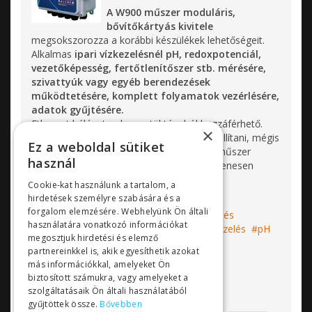
A W900 műszer moduláris,
bővítőkártyás kivitele
megsokszorozza a korábbi készülékek lehetőségeit.
Alkalmas
ipari vízkezelésnél pH, redoxpotenciál,
vezetőképesség, fertőtlenítőszer stb. mérésére,
szivattyúk vagy egyéb berendezések
működtetésére, komplett folyamatok vezérlésére,
adatok gyűjtésére.
Ethernet hálózaton keresztül távolról hozzáférhető.
×
Nem PLC, nem kell programozni, csak beállítani, mégis
Ez a weboldal sütiket
bonyolult technológiákat tud vezérelni. A műszer
használ
folyamatosan megújul, az új szoftver ingyenesen
letölthető.
Cookie-kat használunk a tartalom, a
hirdetések személyre szabására és a
forgalom elemzésére. Webhelyünk Ön általi
Címkék:
Walchem
hűtőtorony vízkezelés
használatára vonatkozó információkat
vízminőség mérő műszer
uszodai vízkezelés
pH
megosztjuk hirdetési és elemző
mérő
partnereinkkel is, akik egyesíthetik azokat
Bővebben...
más információkkal, amelyeket Ön
biztosított számukra, vagy amelyeket a
szolgáltatásaik Ön általi használatából
gyűjtöttek össze.
Bővebben