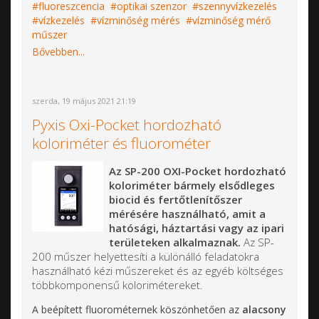
fluoreszcencia
optikai szenzor
szennyvízkezelés
vízkezelés
vízminőség mérés
vízminőség mérő
műszer
Bővebben...
szerda, 19 május 2021 21:19
Pyxis Oxi-Pocket hordozható
koloriméter és fluorométer
Az SP-200 OXI-Pocket hordozható
koloriméter bármely elsődleges
biocid és fertőtlenítőszer
mérésére használható, amit a
hatósági, háztartási vagy az ipari
területeken alkalmaznak.
Az SP-
200 műszer helyettesíti a különálló feladatokra
használható kézi műszereket és az egyéb költséges
többkomponensű kolorimétereket.
A beépített fluorométernek köszönhetően az
alacsony