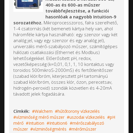
400-as és 600-as műszer
továbbfejlesztése, a funkciói
hasonlóak a nagyobb Intuition-9
sorozatéhoz.
Mikroprocesszoros, falra szerelhető,
1-4 csatornás (két bemeneti kártya hely van, ahol
háromféle kártya használható: egy szenzor vagy két
analóg jel, vagy egy szenzor és egy analóg jel),
univerzális mérő-szabályozó műszer, számítógépes
hálózati csatlakozási (Ethernet és Modbus)
lehetőségekkel. Előerősített pH, redox,
vezetőképesség (k=0,01, 0,1, 1, 10 kontaktus vagy
toroidos 500mikroS-2000mS) és fertőtlenítőszer
(szabad klór/bróm, kiterjesztett pH tartományú
szabad klór/bróm, összes klór, ózon, perecetsav,
hidrogén-peroxid) szondák közvetlen és 4-20mA
távadott jelek fogadására.
Címkék:
Walchem
hűtőtorony vízkezelés
vízminőség mérő műszer
uszodai vízkezelés
pH
mérő
Intuition
Intuition6
mérőszabályozó
műszer
vízminőségmérés
mérőműszer