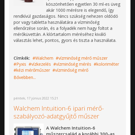
köszönhetően egyetlen 30 ml-es üveg
akár 1000 mérésre is elegendő, így
rendkívül gazdaságos. Nincs szükség nehezen oldódó
por vagy tabletta használatára a vízminőség
ellenőrzése során, és a folyadék nem hagy foltot a
mérőküvettán. A klórtartalom méréséhez kiváló
választás lehet, pontos, gyors és tiszta a használata.
Címkék:
Walchem
vízminőség mérő műszer
Pyxis
vízkezelés
vízminőség mérés
koloriméter
kézi mérőműszer
vízminőség mérő
Bővebben...
péntek, 17 június 2022 15:21
Walchem Intuition-6 ipari mérő-
szabályozó-adatgyűjtő műszer
A Walchem Intuition-6
műszercsalád a korábbi 300-as,