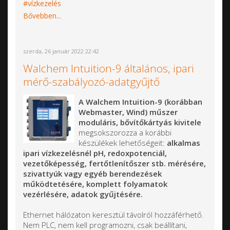
vízkezelés
Bővebben...
szerda, 26 január 2022 22:42
Walchem Intuition-9 általános, ipari
mérő-szabályozó-adatgyűjtő
A Walchem Intuition-9 (korábban
Webmaster, Wind) műszer
moduláris, bővítőkártyás kivitele
megsokszorozza a korábbi
készülékek lehetőségeit:
alkalmas
ipari vízkezelésnél pH, redoxpotenciál,
vezetőképesség, fertőtlenítőszer stb. mérésére,
szivattyúk vagy egyéb berendezések
működtetésére, komplett folyamatok
vezérlésére, adatok gyűjtésére.
Ethernet hálózaton keresztül távolról hozzáférhető.
Nem PLC, nem kell programozni, csak beállítani,