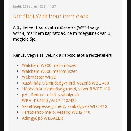
kedd, 23 február 2021 11:27
Korábbi Walchem termékek
A 3., illetve 4. sorozatú műszerek (W**3 vagy
W**4) már nem kaphatóak, de mindegyiknek van új
megfelelője.
Kérjük, vegye fel velünk a kapcsolatot a részletekért!
Walchem W900 mérőműszer
Walchem W600 mérőműszer
Webmaster WIND
Kazánházi vízminőség-mérő, vezérlő WBL 400
Hűtővízkör vízminőség-mérő, vezérlő WCT 410
pH-, Redox- mérő, szabályozó
WPH 410/420 ,WDP 410/420
Vezetőképesség- mérő, szabályozó WEC 410
Fertőtlenítő mérő, vezérlő WDIS 410
Adatgyűjtő WEBALERT