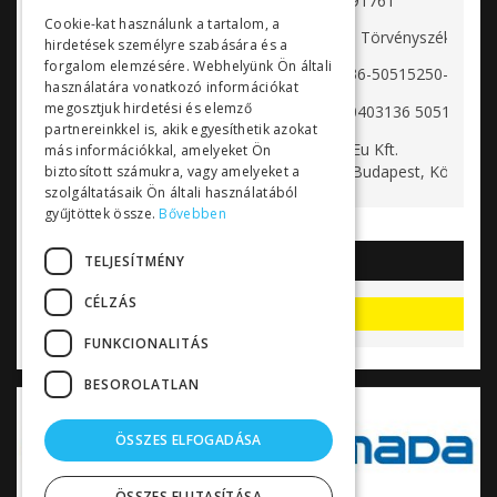
Cégjegyzék szám:
13-09-091761
Cookie-kat használunk a tartalom, a
Cégjegyzéket vezető bíróság:
Fővárosi Törvényszék Cégb
hirdetések személyre szabására és a
forgalom elemzésére. Webhelyünk Ön általi
Bankszámlaszám:
10403136-50515250-48551
használatára vonatkozó információkat
megosztjuk hirdetési és elemző
IBAN:
HU89 10403136 50515250 
partnereinkkel is, akik egyesíthetik azokat
Tárhely.Eu Kft.
más információkkal, amelyeket Ön
Webhosting szolgáltató:
H-1097 Budapest, Könyves Ká
biztosított számukra, vagy amelyeket a
szolgáltatásaik Ön általi használatából
gyűjtöttek össze.
Bővebben
TELJESÍTMÉNY
AKCIÓK
CÉLZÁS
Akciók, kedvezmények
FUNKCIONALITÁS
BESOROLATLAN
ÖSSZES ELFOGADÁSA
ÖSSZES ELUTASÍTÁSA