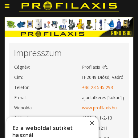
Impresszum
Cégnév:
Profilaxis Kft.
Cím:
H-2049 Diósd, Vadrózsa utc
Telefon:
+36 23 545 293
E-mail:
ajanlatkeres [kukac] profilax
Weboldal:
www.profilaxis.hu
Adószám:
10351211-2-13
×
Ez a weboldal sütiket
EU adószám:
HU10351211
használ