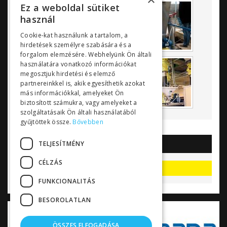
Ez a weboldal sütiket
használ
Cookie-kat használunk a tartalom, a
hirdetések személyre szabására és a
forgalom elemzésére. Webhelyünk Ön általi
használatára vonatkozó információkat
megosztjuk hirdetési és elemző
partnereinkkel is, akik egyesíthetik azokat
más információkkal, amelyeket Ön
biztosított számukra, vagy amelyeket a
szolgáltatásaik Ön általi használatából
gyűjtöttek össze.
Bővebben
TELJESÍTMÉNY
AKCIÓK
CÉLZÁS
Akciók, kedvezmények
FUNKCIONALITÁS
BESOROLATLAN
ÖSSZES ELFOGADÁSA