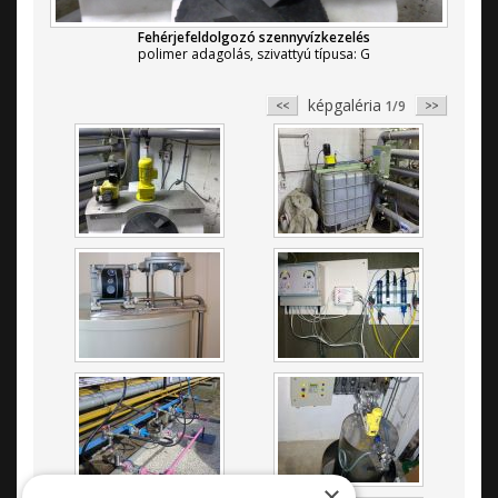
Fehérjefeldolgozó szennyvízkezelés
polimer adagolás, szivattyú típusa: G
képgaléria
1/9
×