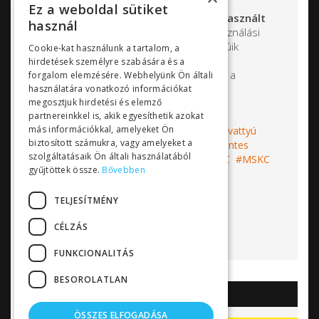
vegyszereire, a víz és
Ez a weboldal sütiket
szennyvízkezelésben használt
használ
derítőszerekre, oldószerekre.
A felhasználási
terület is rendkívül szerteágazó, szivattyúik
Cookie-kat használunk a tartalom, a
megtalálhatóak az akváriumoktól a
hirdetések személyre szabására és a
félvezetőgyártásig, a gyógyszergyártástól a
forgalom elemzésére. Webhelyünk Ön általi
szennyvízkezelésig.
használatára vonatkozó információkat
megosztjuk hirdetési és elemző
partnereinkkel is, akik egyesíthetik azokat
más információkkal, amelyeket Ön
Címkék:
Finish Thompson
vegyszerszivattyú
biztosított számukra, vagy amelyeket a
mágneskuplungos szivattyú
tömítésmentes
szolgáltatásaik Ön általi használatából
centrifugálszivattyú
FTI
DB
SP
VKC
MSKC
gyűjtöttek össze.
Bővebben
MSDB
Bővebben...
TELJESÍTMÉNY
CÉLZÁS
FUNKCIONALITÁS
BESOROLATLAN
AKCIÓK
ÖSSZES ELFOGADÁSA