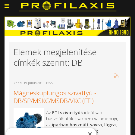
Elemek megjelenítése
címkék szerint: DB
kedd, 19 július 2011 15:22
Mágneskuplungos szivattyú -
DB/SP/MSKC/MSDB/VKC (FTI)
Az
FTI szivattyúk
ideálisan
használhatók csaknem valamennyi,
az
iparban használt savra, lúgra,
az elektrokémiai iparág
×