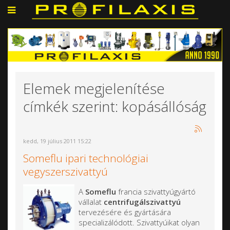
Elemek megjelenítése
címkék szerint: kopásállóság
kedd, 19 július 2011 15:22
Someflu ipari technológiai
vegyszerszivattyú
A
Someflu
francia szivattyúgyártó
vállalat
centrifugálszivattyú
tervezésére és gyártására
specializálódott. Szivattyúikat olyan