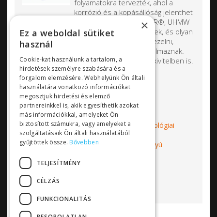
folyamatokra tervezték, ahol a
korrózió és a kopásállóság jelenthet
problémát. A szivattyúk PP, PE, SOMEDUR®, UHMW-
×
PE, PVDF, PFA, PEEK műanyagból készülnek, és olyan
Ez a weboldal sütiket
koptató hatású folyadékokat is tudnak kezelni,
használ
amelyek erősen szemcsés anyagot tartalmaznak.
Cookie-kat használunk a tartalom, a
Elérhetőek vízszintes, illetve függőleges kivitelben is.
hirdetések személyre szabására és a
3
Qmax: 1400 m
/h
forgalom elemzésére. Webhelyünk Ön általi
Hmax: 100 m
használatára vonatkozó információkat
megosztjuk hirdetési és elemző
partnereinkkel is, akik egyesíthetik azokat
más információkkal, amelyeket Ön
Címkék:
Someflu
műanyagházas
biztosított számukra, vagy amelyeket a
vegyszerszivattyú
ipari szivattyú
technológiai
szolgáltatásaik Ön általi használatából
szivattyú
centrifugálszivattyú
korrózió
gyűjtöttek össze.
Bővebben
kopásállóság
mágneskuplungos szivattyú
Bővebben...
TELJESÍTMÉNY
CÉLZÁS
FUNKCIONALITÁS
BESOROLATLAN