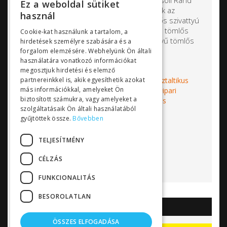
vezető gyártója, az Ingersoll Rand
Ez a weboldal sütiket
vállalat tagja. Fő termékük az
használ
alacsony nyomású tömlős szivattyú
(ALP) , a magas nyomású tömlős
Cookie-kat használunk a tartalom, a
szivattyú (ALH), illetve a nagy teljesítményű tömlős
hirdetések személyre szabására és a
szivattyú (ALX).
forgalom elemzésére. Webhelyünk Ön általi
használatára vonatkozó információkat
megosztjuk hirdetési és elemző
partnereinkkel is, akik egyesíthetik azokat
Címkék:
Albin
tömlős szivattyú
perisztaltikus
más információkkal, amelyeket Ön
szivattyú
Albin Pump
tömlőszivattyú
ipari
biztosított számukra, vagy amelyeket a
szivattyú
önfelszívó szivattyú
vízkezelés
szolgáltatásaik Ön általi használatából
szennyvízkezelés
bányászat
vegyipar
gyűjtöttek össze.
Bővebben
élelmiszeripar
Bővebben...
TELJESÍTMÉNY
CÉLZÁS
FUNKCIONALITÁS
BESOROLATLAN
AKCIÓK
ÖSSZES ELFOGADÁSA