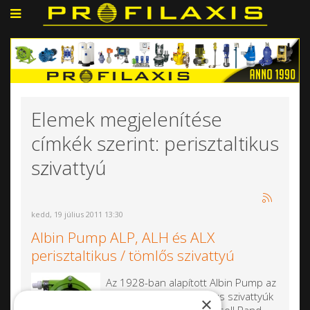
Elemek megjelenítése
címkék szerint: perisztaltikus
szivattyú
kedd, 19 július 2011 13:30
Albin Pump ALP, ALH és ALX
perisztaltikus / tömlős szivattyú
Az 1928-ban alapított Albin Pump az
elektromos perisztaltikus szivattyúk
×