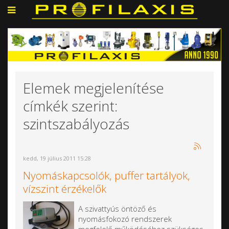
Elemek megjelenítése
címkék szerint:
szintszabályozás
kedd, 19 július 2011 15:28
Nyomáskapcsolók, puffer tartályok,
vízszint érzékelők
A szivattyús öntöző és
nyomásfokozó rendszerek