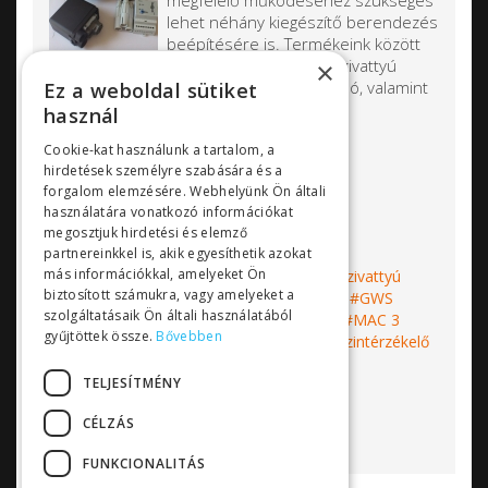
megfelelő működéséhez szükséges
lehet néhány kiegészítő berendezés
beépítésére is. Termékeink között
szerepel elektronikus szivattyú
×
vezérlő, szintszabályozó, nyomáskapcsoló, valamint
Ez a weboldal sütiket
puffer tartályok különböző méretekben.
használ
Vezérlők, érzékelők
Cookie-kat használunk a tartalom, a
Nyomáskapcsolók
hirdetések személyre szabására és a
Puffer tartályok
forgalom elemzésére. Webhelyünk Ön általi
használatára vonatkozó információkat
megosztjuk hirdetési és elemző
partnereinkkel is, akik egyesíthetik azokat
Címkék:
vezérlő
érzékelő
szonda
más információkkal, amelyeket Ön
nyomáskapcsoló
kútszivattyú
búvárszivattyú
biztosított számukra, vagy amelyeket a
fúrt kút
puffer tartály
tágulási tartály
GWS
szolgáltatásaik Ön általi használatából
tartály
PressureWave
Zilmet
Matic
MAC 3
gyűjtöttek össze.
Bővebben
Schneider Electric
szintszabályozás
szintérzékelő
Bővebben...
TELJESÍTMÉNY
CÉLZÁS
FUNKCIONALITÁS