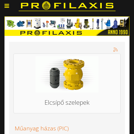
Elcsípő szelepek
Műanyag házas (PIC)