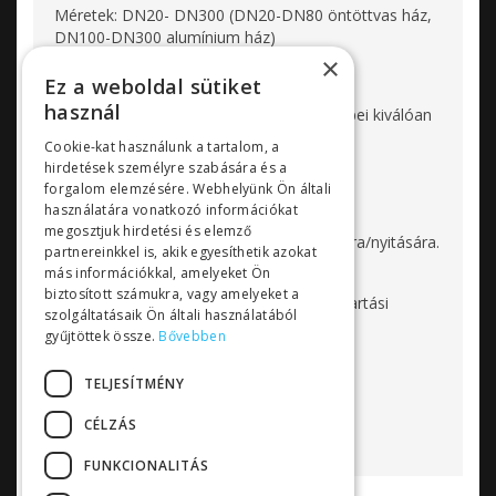
Méretek: DN20- DN300 (DN20-DN80 öntöttvas ház,
DN100-DN300 alumínium ház)
×
Hőmérséklet: -5°C– 80°C
Ez a weboldal sütiket
használ
A Milton Roy Europe gyártó tömlős szelepei kiválóan
alkalmasak
Cookie-kat használunk a tartalom, a
hirdetések személyre szabására és a
- zagyos folyadékok,
forgalom elemzésére. Webhelyünk Ön általi
- iszapok,
használatára vonatkozó információkat
- porok,
megosztjuk hirdetési és elemző
- gázok vezetékeinek automatikus zárására/nyitására.
partnereinkkel is, akik egyesíthetik azokat
más információkkal, amelyeket Ön
biztosított számukra, vagy amelyeket a
Gazdaságos megoldás, alacsony karbantartási
szolgáltatásaik Ön általi használatából
költség.
gyűjtöttek össze.
Bővebben
TELJESÍTMÉNY
CÉLZÁS
FUNKCIONALITÁS