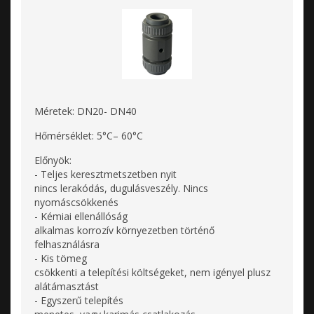
Méretek: DN20- DN40
Hőmérséklet: 5°C– 60°C
Előnyök:
- Teljes keresztmetszetben nyit
nincs lerakódás, dugulásveszély. Nincs
nyomáscsökkenés
- Kémiai ellenállóság
alkalmas korrozív környezetben történő
felhasználásra
- Kis tömeg
csökkenti a telepítési költségeket, nem igényel plusz
alátámasztást
- Egyszerű telepítés