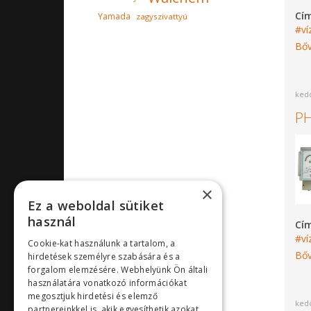
Cí
Yamada
zagyszivattyú
v
Bőv
kedd
PH
×
Ez a weboldal sütiket
használ
Cí
v
Cookie-kat használunk a tartalom, a
Bőv
hirdetések személyre szabására és a
forgalom elemzésére. Webhelyünk Ön általi
használatára vonatkozó információkat
megosztjuk hirdetési és elemző
kedd
partnereinkkel is, akik egyesíthetik azokat