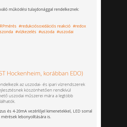
iváló működési tulajdonággal rendelkeznek:
RPmérés
redukciósoxidációs reakció
redox
szonda
vízkezelés
uszoda
uszodai
ST Hockenheim, korábban EDO)
endelkezik az uszodai- és ipari vízrendszerek
ejlesztésnek köszönhetően rendkívül
hető uszodai műszerei mára a legtöbb
álhatók.
us és 4-20mA vezérlőjel kimenetekkel, LED sorral
 mérések lebonyolítására is.