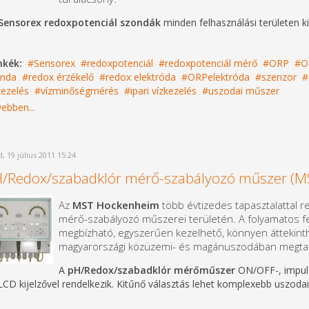
Sensorex redoxpotenciál szondák
minden felhasználási területen k
mkék:
Sensorex
redoxpotenciál
redoxpotenciál mérő
ORP
O
nda
redox érzékelő
redox elektróda
ORPelektróda
szenzor
kezelés
vízminőségmérés
ipari vízkezelés
uszodai műszer
ebben...
, 19 július 2011 15:24
/Redox/szabadklór mérő-szabályozó műszer (M
Az
MST Hockenheim
több évtizedes tapasztalattal r
mérő-szabályozó műszerei területén. A folyamatos f
megbízható, egyszerűen kezelhető, könnyen áttekint
magyarországi közüzemi- és magánuszodában megtal
A
pH/Redox/szabadklór mérőműszer
ON/OFF-, impulz
LCD kijelzővel rendelkezik. Kitűnő választás lehet komplexebb uszodai