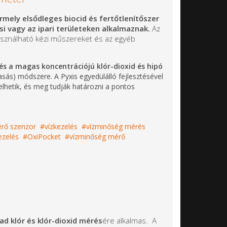
mely elsődleges biocid és fertőtlenítőszer
i vagy az ipari területeken alkalmaznak.
Az
használható kézi műszereket és az egyéb
és a magas koncentrációjú klór-dioxid és hipó
ás) módszere. A Pyxis egyedülálló fejlesztésével
telhetik, és meg tudják határozni a pontos
rő szenzor
vízkezelés
vízminőség mérés
ezelés
OxiPocket
vízminőség mérő
ad klór és klór-dioxid mérés
ére alkalmas. A