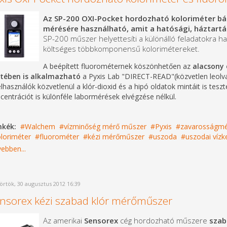
Az SP-200 OXI-Pocket hordozható koloriméter bár
mérésére használható, amit a hatósági, háztartás
SP-200 műszer helyettesíti a különálló feladatokra 
költséges többkomponensű kolorimétereket.
A beépített fluorométernek köszönhetően az
alacsony 
tében is alkalmazható
a Pyxis Lab "DIRECT-READ"(közvetlen leolvas
elhasználók közvetlenül a klór-dioxid és a hipó oldatok mintáit is tesz
centrációt is különféle labormérések elvégzése nélkül.
mkék:
Walchem
vízminőség mérő műszer
Pyxis
zavarosságmé
loriméter
fluorométer
kézi mérőműszer
uszoda
uszodai vízk
ebben...
örtök, 30 augusztus 2012 16:39
nsorex kézi szabad klór mérőműszer
Az amerikai
Sensorex
cég hordozható műszere
szab