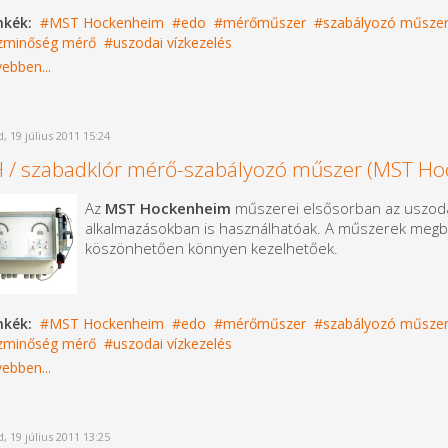
mkék:
MST Hockenheim
edo
mérőműszer
szabályozó műsze
ízminőség mérő
uszodai vízkezelés
ebben...
, 19 július 2011 15:24
 / szabadklór mérő-szabályozó műszer (MST H
Az
MST Hockenheim
műszerei elsősorban az uszodat
alkalmazásokban is használhatóak. A műszerek megbíz
köszönhetően könnyen kezelhetőek.
mkék:
MST Hockenheim
edo
mérőműszer
szabályozó műsze
ízminőség mérő
uszodai vízkezelés
ebben...
, 19 július 2011 13:25