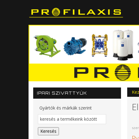
Kez
IPARI SZIVATTYÚK
E
Gyártók és márkák szerint
szer
Py