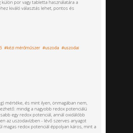
 külön por vagy tabletta használatára a
ez kiváló választás lehet, pontos és
ő
kézi mérőműszer
uszoda
uszodai
ség) mértéke, és mint ilyen, önmagában nem,
mezhető: mindig a nagyobb redox potenciálú
asabb egy redox potenciál, annál oxidálóbb
tben az uszodavízben - lévő szerves anyagot
 túl magas redox potenciál éppolyan káros, mint a