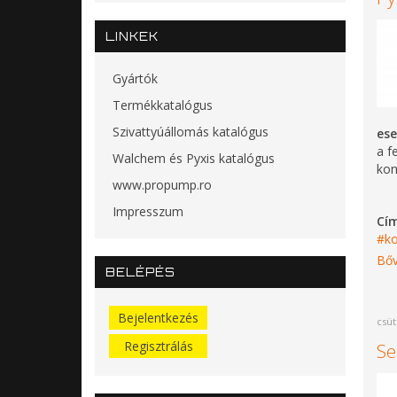
LINKEK
Gyártók
Termékkatalógus
Szivattyúállomás katalógus
ese
a f
Walchem és Pyxis katalógus
kon
www.propump.ro
Impresszum
Cí
ko
Bőv
BELÉPÉS
Bejelentkezés
csüt
Regisztrálás
Se