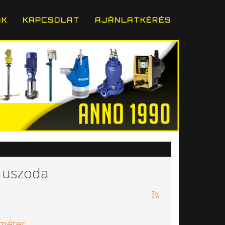
ÁK
KAPCSOLAT
AJÁNLATKÉRÉS
: uszoda
ométer