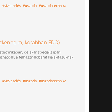
r
vízkezelés
uszoda
uszodatechnika
ockenheim, korábban EDO)
echnikában, de akár speciális ipari
hatóak, a felhasználóbarát kialakításuknak
r
vízkezelés
uszoda
uszodatechnika