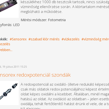
készülékhez 1000 db tesztcsík tartozik, nincs szükség
vízminőség ellenőrzése során. A klórtartalom méréséh
megbízható a működése.
Mérési módszer: Fotometria
yforrás: LED
mkék:
Sensorex
szabad klór mérés
vízkezelés
vízminőség mér
kezelés
ebben...
, 19 július 2011 15:25
nsorex redoxpotenciál szondák
A redoxpotenciál az oxidáló- (illetve redukáló képes
csak más oldatok redox potenciáljához képest értel
oldat képes oxidálni a kisebbet. Általában, minél mag
hatású az oldat. Az oxidáció az oldatban – jelen ese
oxidálja, tehát fertőtlenítő hatást érünk el vele, de a
túl alacsony.