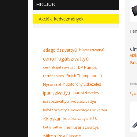
AKCIÓK
Akciók, kedvezmények
Fén
Cí
adagolószivattyú
búvárszivattyú
víz
centrifugálszivattyú
Bőv
DP Pumps
centrifugál szivattyú
Finish Thompson
fertőtlenítés
FTI
kedd
Hycontrol
hűtőtorony vízkezelés
Se
ipari szivattyú
ipari vízkezelés
iszapszivattyú
ivóvízszivattyú
ivóvíz szivattyú
keverőfejes szivattyú
Kirloskar
kotrószivattyú
KSB
membránszivattyú
kútszivattyú
Milton Roy Europe