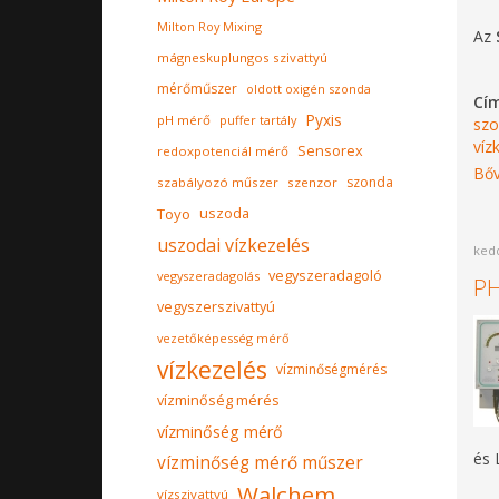
Milton Roy Mixing
Az
mágneskuplungos szivattyú
mérőműszer
oldott oxigén szonda
Cí
Pyxis
pH mérő
puffer tartály
szo
víz
Sensorex
redoxpotenciál mérő
Bőv
szonda
szabályozó műszer
szenzor
Toyo
uszoda
uszodai vízkezelés
kedd
vegyszeradagoló
vegyszeradagolás
PH
vegyszerszivattyú
vezetőképesség mérő
vízkezelés
vízminőségmérés
vízminőség mérés
vízminőség mérő
és 
vízminőség mérő műszer
Walchem
vízszivattyú