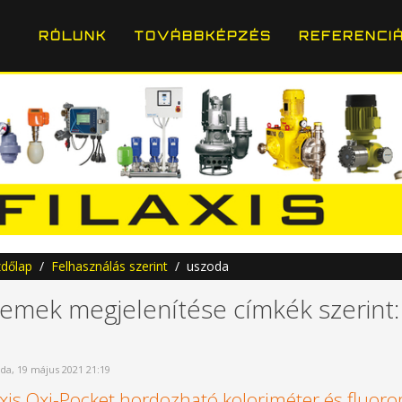
RÓLUNK
TOVÁBBKÉPZÉS
REFERENCI
dőlap
Felhasználás szerint
uszoda
lemek megjelenítése címkék szerint
da, 19 május 2021 21:19
xis Oxi-Pocket hordozható koloriméter és fluor