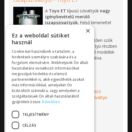
A
Toyo ET
típusú szivattyúk
nagy
igénybevételű merülő
iszapszivattyúk
. Felső kimenettel
rendelkeznek és kompakt
×
hűtőköpennyel szereltek.
Ez a weboldal sütiket
Kialakításuknak köszönhetően szűk
használ
helyen is elférnek, a szivattyú részben
Cookie-kat használunk a tartalom, a
akár meríthető. A standard modellek
hirdetések személyre szabására és a
hővédelemmel vannak ellátva.
forgalom elemzésére. Webhelyünk Ön általi
Qmax= 120 m³/h
használatára vonatkozó információkat
megosztjuk hirdetési és elemző
Hmax= 20 m
partnereinkkel is, akik egyesíthetik azokat
más információkkal, amelyeket Ön
biztosított számukra, vagy amelyeket a
Címkék:
Toyo
iszapszivattyú
iszapkotró
szolgáltatásaik Ön általi használatából
szivattyú
kotrószivattyú
keverőfejes szivattyú
gyűjtöttek össze.
Bővebben
Toyo ET
Bővebben...
TELJESÍTMÉNY
CÉLZÁS