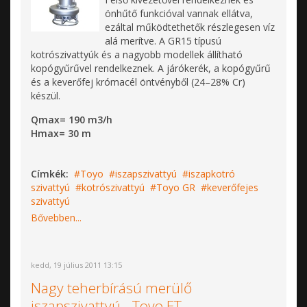
önhűtő funkcióval vannak ellátva,
ezáltal működtethetők részlegesen víz
alá merítve. A GR15 típusú
kotrószivattyúk és a nagyobb modellek állítható
kopógyűrűvel rendelkeznek. A járókerék, a kopógyűrű
és a keverőfej krómacél öntvényből (24–28% Cr)
készül.
Qmax= 190 m3/h
Hmax= 30 m
Címkék:
Toyo
iszapszivattyú
iszapkotró
szivattyú
kotrószivattyú
Toyo GR
keverőfejes
szivattyú
Bővebben...
kedd, 19 július 2011 13:15
Nagy teherbírású merülő
iszapszivattyú - Toyo ET