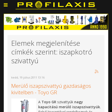
Elemek megjelenítése
címkék szerint: iszapkotró
szivattyú
kedd, 19 július 2011 13:16
Merülő iszapszivattyú gazdaságos
kivitelben - Toyo GR
A
Toyo GR
szivattyúk
nagy
kapacitású merülő iszapszivattyúk
.
Felső kivezetővel rendelkeznek és