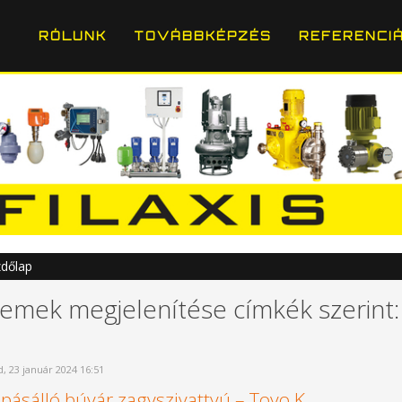
RÓLUNK
TOVÁBBKÉPZÉS
REFERENCI
dőlap
lemek megjelenítése címkék szerint: 
, 23 január 2024 16:51
pásálló búvár zagyszivattyú – Toyo K