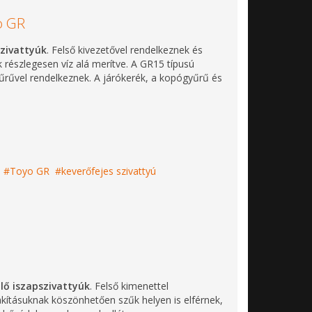
o GR
zivattyúk
. Felső kivezetővel rendelkeznek és
 részlegesen víz alá merítve. A GR15 típusú
űrűvel rendelkeznek. A járókerék, a kopógyűrű és
Toyo GR
keverőfejes szivattyú
lő iszapszivattyúk
. Felső kimenettel
kításuknak köszönhetően szűk helyen is elférnek,