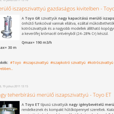
rülő iszapszivattyú gazdaságos kivitelben - Toy
A
Toyo GR
szivattyúk
nagy kapacitású merülő iszaps
önhűtő funkcióval vannak ellátva, ezáltal működtethetők
kotrószivattyúk és a nagyobb modellek állítható kopógy
a keverőfej krómacél öntvényből (24–28% Cr) készül.
Qmax= 190 m3/h
ax= 30 m
mkék:
Toyo
iszapszivattyú
iszapkotró szivattyú
kotrószivattyú
ebben...
, 19 július 2011 13:15
gy teherbírású merülő iszapszivattyú - Toyo ET
A
Toyo ET
típusú szivattyúk
nagy igénybevételű merü
rendelkeznek és kompakt hűtőköpennyel szereltek. Kiala