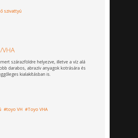
tő szivattyú
H/VHA
mert szárazföldre helyezve, illetve a víz alá
yobb darabos, abrazív anyagok kotrására és
üggőleges kialakításban is.
ú
toyo VH
Toyo VHA