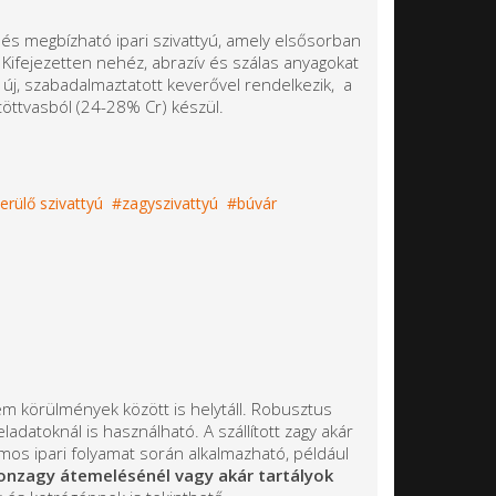
és megbízható ipari szivattyú, amely elsősorban
. Kifejezetten nehéz, abrazív és szálas anyagokat
 új, szabadalmaztatott keverővel rendelkezik, a
öttvasból (24-28% Cr) készül.
rülő szivattyú
zagyszivattyú
búvár
m körülmények között is helytáll. Robusztus
adatoknál is használható. A szállított zagy akár
mos ipari folyamat során alkalmazható, például
onzagy átemelésénél vagy akár tartályok