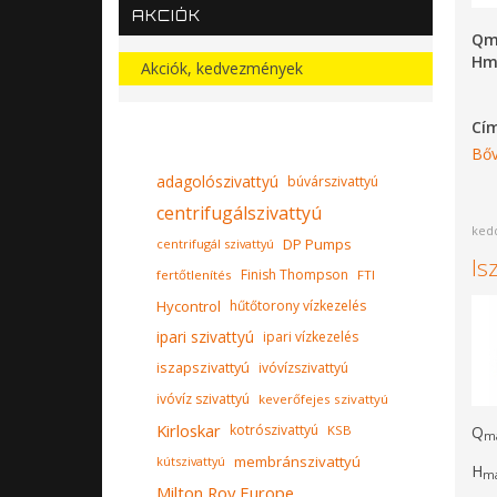
AKCIÓK
Qm
Hm
Akciók, kedvezmények
Cí
Bőv
adagolószivattyú
búvárszivattyú
centrifugálszivattyú
kedd
DP Pumps
centrifugál szivattyú
Is
Finish Thompson
fertőtlenítés
FTI
Hycontrol
hűtőtorony vízkezelés
ipari szivattyú
ipari vízkezelés
iszapszivattyú
ivóvízszivattyú
ivóvíz szivattyú
keverőfejes szivattyú
Kirloskar
kotrószivattyú
KSB
Q
m
membránszivattyú
kútszivattyú
H
m
Milton Roy Europe