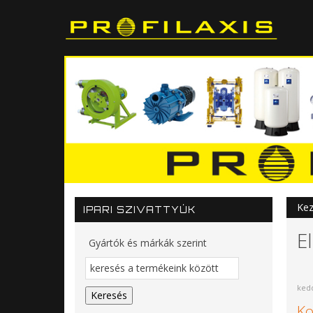
Kez
IPARI SZIVATTYÚK
E
Gyártók és márkák szerint
kedd
Ko