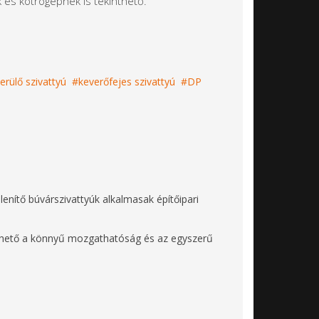
k és kotrógépnek is tekinthető.
rülő szivattyú
keverőfejes szivattyú
DP
lenítő búvárszivattyúk alkalmasak építőipari
elhető a könnyű mozgathatóság és az egyszerű