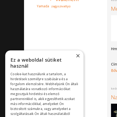
Yamada
zagyszivattyú
Me
Hm
×
Ez a weboldal sütiket
Cí
használ
Bőv
Cookie-kat használunk a tartalom, a
hirdetések személyre szabására és a
forgalom elemzésére. Webhelyünk Ön általi
kedd
használatára vonatkozó információkat
megosztjuk hirdetési és elemző
Na
partnereinkkel is, akik egyesíthetik azokat
más információkkal, amelyeket Ön
biztosított számukra, vagy amelyeket a
szolgáltatásaik Ön általi használatából