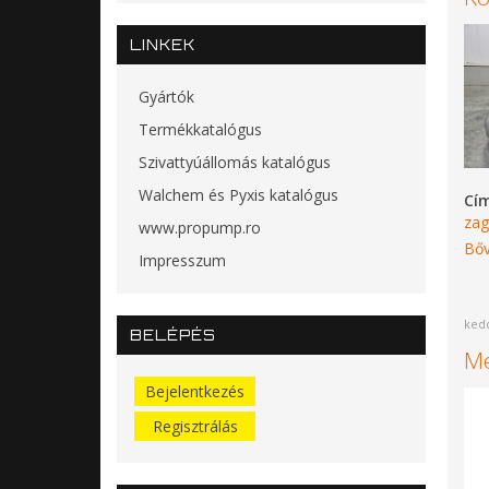
LINKEK
Gyártók
Termékkatalógus
Szivattyúállomás katalógus
Walchem és Pyxis katalógus
Cí
zag
www.propump.ro
Bőv
Impresszum
kedd
BELÉPÉS
Me
Bejelentkezés
Regisztrálás