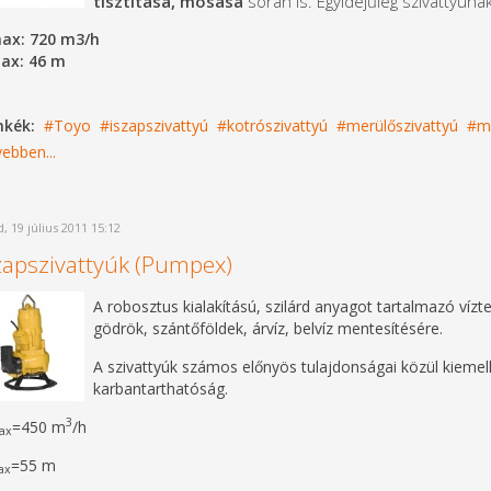
tisztítása, mosása
során is. Egyidejűleg szivattyúna
ax: 720 m3/h
ax: 46 m
mkék:
Toyo
iszapszivattyú
kotrószivattyú
merülőszivattyú
me
ebben...
, 19 július 2011 15:12
zapszivattyúk (Pumpex)
A robosztus kialakítású, szilárd anyagot tartalmazó vízte
gödrök, szántőföldek, árvíz, belvíz mentesítésére.
A szivattyúk számos előnyös tulajdonságai közül kiem
karbantarthatóság.
3
=450 m
/h
ax
=55 m
ax