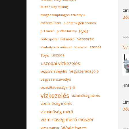
Milton Roy Mixing
Cí
mágneskuplungos szivattyú
Bőv
mérőműszer
oldott oxigén szonda
Pyxis
pH mérő
puffer tartály
kedd
Sensorex
redoxpotenciál mérő
Sz
szonda
szabályozó műszer
szenzor
Toyo
uszoda
uszodai vízkezelés
vegyszeradagoló
vegyszeradagolás
vegyszerszivattyú
Hm
vezetőképesség mérő
vízkezelés
vízminőségmérés
Cí
vízminőség mérés
Bőv
vízminőség mérő
vízminőség mérő műszer
Walchem
vízszivattyú
kedd