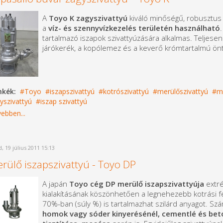
A
Toyo K zagyszivattyú
kiváló minőségű, robusztus 
a
víz- és szennyvízkezelés területén használható
tartalmazó iszapok szivattyúzására alkalmas. Teljesen
járókerék, a kopólemez és a keverő krómtartalmú önt
mkék:
Toyo
iszapszivattyú
kotrószivattyú
merülőszivattyú
me
yszivattyú
iszap szivattyú
ebben...
, 19 július 2011 15:13
rülő iszapszivattyú - Toyo DP
A japán
Toyo cég DP merülő iszapszivattyúja
extré
kialakításának köszönhetően a legnehezebb kotrási fel
70%-ban (súly %) is tartalmazhat szilárd anyagot. Szá
homok vagy sóder kinyerésénél, cementlé és bet