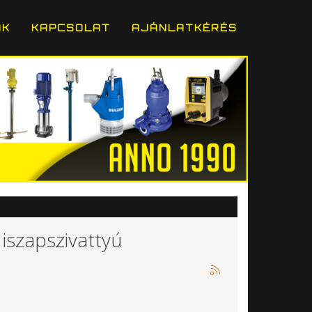
ÁK
KAPCSOLAT
AJÁNLATKÉRÉS
iszapszivattyú