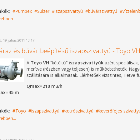
mkék:
Pumpex
Sulzer
iszapszivattyú
búvárszivattyú
víztelení
ebben...
, 19 július 2011 13:17
áraz és búvár beépítésű iszapszivattyú - Toyo V
A
Toyo VH
“kétéltű”
iszapszivattyúk
azért speciálisak, 
merítve (részben vagy teljesen) is működtethetők. Nag
szállítására is alkalmasak. Elérhetőek vízszintes, illetve f
Qmax=210 m3/h
ax=45 m
mkék:
Toyo
iszapszivattyú
kotrószivattyú
keverőfejes szivatty
ebben...
, 19 július 2011 13:16