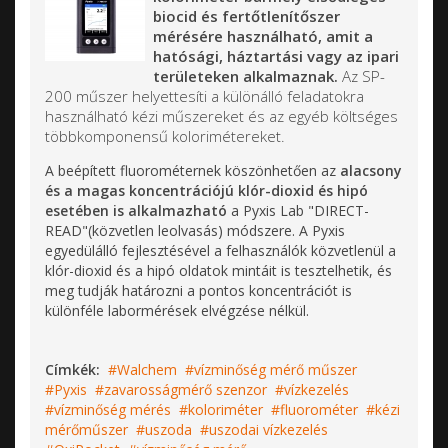
biocid és fertőtlenítőszer
mérésére használható, amit a
hatósági, háztartási vagy az ipari
területeken alkalmaznak.
Az SP-
200 műszer helyettesíti a különálló feladatokra
használható kézi műszereket és az egyéb költséges
többkomponensű kolorimétereket.
A beépített fluorométernek köszönhetően az
alacsony
és a magas koncentrációjú klór-dioxid és hipó
esetében is alkalmazható
a Pyxis Lab "DIRECT-
READ"(közvetlen leolvasás) módszere. A Pyxis
egyedülálló fejlesztésével a felhasználók közvetlenül a
klór-dioxid és a hipó oldatok mintáit is tesztelhetik, és
meg tudják határozni a pontos koncentrációt is
különféle labormérések elvégzése nélkül.
Címkék:
Walchem
vízminőség mérő műszer
Pyxis
zavarosságmérő szenzor
vízkezelés
vízminőség mérés
koloriméter
fluorométer
kézi
mérőműszer
uszoda
uszodai vízkezelés