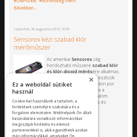
OxiPocket
vízminőség mérő
Bővebben...
csütörtök, 30 augusztus 2012 16:39
Sensorex kézi szabad klór
mérőműszer
Az amerikai
Sensorex
cég
hordozható műszere
szabad klór
és klór-dioxid mérés
ére alkalmas.
A készülékhez 1000 db tesztcsík
×
tartozik, nincs szükség külön por
Ez a weboldal sütiket
vagy tabletta használatára a
használ
vízminőség ellenőrzése során. A klórtartalom
Cookie-kat használunk a tartalom, a
méréséhez kiváló választás lehet, pontos és
hirdetések személyre szabására és a
megbízható a működése.
forgalom elemzésére. Webhelyünk Ön általi
Mérési módszer: Fotometria
használatára vonatkozó információkat
megosztjuk hirdetési és elemző
Fényforrás: LED
partnereinkkel is, akik egyesíthetik azokat
más információkkal, amelyeket Ön