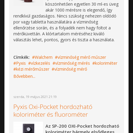
köszönhetően egyetlen 30 ml-es üveg
akár 1000 mérésre is elegendő, így
rendkívül gazdaságos. Nincs szükség nehezen oldódó
por vagy tabletta használatára a vízminőség
ellenőrzése során, és a folyadék nem hagy foltot a
mérőküvettán. A klórtartalom méréséhez kiváló
választás lehet, pontos, gyors és tiszta a használata.
Címkék:
Walchem
vízminőség mérő műszer
Pyxis
vízkezelés
vízminőség mérés
koloriméter
kézi mérőműszer
vízminőség mérő
Bővebben...
szerda, 19 május 2021 21:19
Pyxis Oxi-Pocket hordozható
koloriméter és fluorométer
Az SP-200 OXI-Pocket hordozható
koloriméter bármely elsődleges