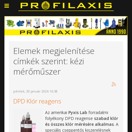
Elemek megjelenítése
címkék szerint: kézi
mérőműszer
péntek, 30 január 2026 16:58
DPD Klór reagens
Az amerikai
Pyxis Lab
forradalmi
folyékony DPD reagense
szabad klór
és összes klór mérésére alkalmas
. A
speciális cseppentős kiszerelésnek