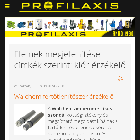
Elemek megjelenítése
címkék szerint: klór érzékelő
csütörtök, 13 június 2024 22:18
Walchem fertőtlenítőszer érzékelő
A
Walchem amperometrikus
szondái
költséghatékony és
megbízható megoldást kínálnak a
fertőtlenítés ellenőrzésére. A
szenzorok folyamatosan és
közvetlenül mérik a kémiai