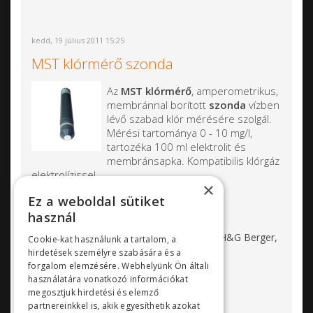
kedd, 19 július 2011 15:25
MST klórmérő szonda
Az
MST klórmérő
, amperometrikus,
membránnal borított
szonda
vízben
lévő szabad klór mérésére szolgál.
Mérési tartománya 0 - 10 mg/l,
tartozéka 100 ml elektrolit és
membránsapka. Kompatibilis klórgáz
elektrolízissel.
×
Jellemzők:
Ez a weboldal sütiket
használ
Termék száma: 20405
Gyártó: MST Hockenheim (korábban H&G Berger,
Cookie-kat használunk a tartalom, a
EDO)
hirdetések személyre szabására és a
Anyag: PVC ház, arany elektróda
forgalom elemzésére. Webhelyünk Ön általi
Csatlakozás: 1” menet
használatára vonatkozó információkat
megosztjuk hirdetési és elemző
Kábel csatlakozó: 4 pólus
partnereinkkel is, akik egyesíthetik azokat