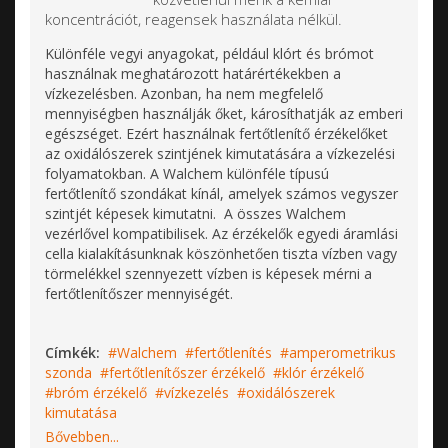
koncentrációt, reagensek használata nélkül.
Különféle vegyi anyagokat, például klórt és brómot
használnak meghatározott határértékekben a
vízkezelésben. Azonban, ha nem megfelelő
mennyiségben használják őket, károsíthatják az emberi
egészséget. Ezért használnak fertőtlenítő érzékelőket
az oxidálószerek szintjének kimutatására a vízkezelési
folyamatokban. A Walchem különféle típusú
fertőtlenítő szondákat kínál, amelyek számos vegyszer
szintjét képesek kimutatni. A összes Walchem
vezérlővel kompatibilisek. Az érzékelők egyedi áramlási
cella kialakításunknak köszönhetően tiszta vízben vagy
törmelékkel szennyezett vízben is képesek mérni a
fertőtlenítőszer mennyiségét.
Címkék:
Walchem
fertőtlenítés
amperometrikus
szonda
fertőtlenítőszer érzékelő
klór érzékelő
bróm érzékelő
vízkezelés
oxidálószerek
kimutatása
Bővebben...