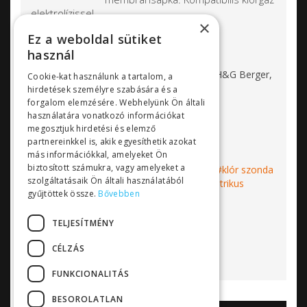
elektrolízissel.
×
Jellemzők:
Ez a weboldal sütiket
használ
Termék száma: 20405
Gyártó: MST Hockenheim (korábban H&G Berger,
Cookie-kat használunk a tartalom, a
EDO)
hirdetések személyre szabására és a
Anyag: PVC ház, arany elektróda
forgalom elemzésére. Webhelyünk Ön általi
Csatlakozás: 1” menet
használatára vonatkozó információkat
megosztjuk hirdetési és elemző
Kábel csatlakozó: 4 pólus
partnereinkkel is, akik egyesíthetik azokat
más információkkal, amelyeket Ön
biztosított számukra, vagy amelyeket a
Címkék:
MST Hockenheim
klórmérő
klór szonda
szolgáltatásaik Ön általi használatából
klór érzékelő
klór szenzor
amperometrikus
gyűjtöttek össze.
Bővebben
érzékelő
Bővebben...
TELJESÍTMÉNY
CÉLZÁS
FUNKCIONALITÁS
BESOROLATLAN