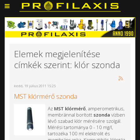
Elemek megjelenítése
címkék szerint: klór szonda
kedd, 19 július 2011 15:25
MST klórmérő szonda
Az
MST klórmérő
, amperometrikus,
membránnal borított
szonda
vízben
lévő szabad klór mérésére szolgál.
Mérési tartománya 0 - 10 mg/l,
tartozéka 100 ml elektrolit és
membránsapka. Kompatibilis klórgáz