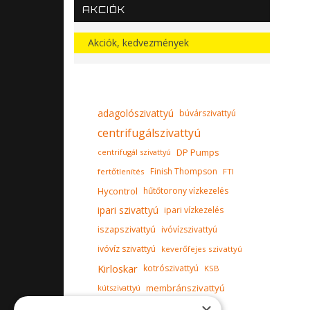
AKCIÓK
Akciók, kedvezmények
adagolószivattyú
búvárszivattyú
centrifugálszivattyú
DP Pumps
centrifugál szivattyú
Finish Thompson
fertőtlenítés
FTI
Hycontrol
hűtőtorony vízkezelés
ipari szivattyú
ipari vízkezelés
iszapszivattyú
ivóvízszivattyú
ivóvíz szivattyú
keverőfejes szivattyú
Kirloskar
kotrószivattyú
KSB
membránszivattyú
kútszivattyú
Milton Roy Europe