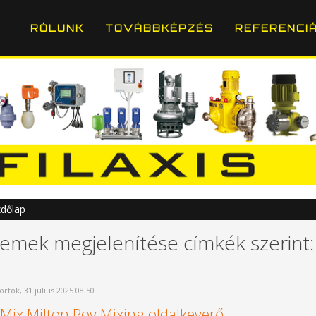
RÓLUNK
TOVÁBBKÉPZÉS
REFERENCI
dőlap
lemek megjelenítése címkék szerint:
örtök, 31 július 2025 08:50
Mix Milton Roy Mixing oldalkeverő