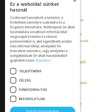
×
Ez a weboldal sütiket
Milton Roy Mixing
használ
mágneskuplungos szivattyú
Cookie-kat használunk a tartalom, a
mérőműszer
oldott oxigén szonda
hirdetések személyre szabására és a
Pyxis
pH mérő
puffer tartály
forgalom elemzésére. Webhelyünk Ön általi
használatára vonatkozó információkat
Sensorex
redoxpotenciál mérő
megosztjuk hirdetési és elemző
szonda
szabályozó műszer
szenzor
partnereinkkel is, akik egyesíthetik azokat
más információkkal, amelyeket Ön
Toyo
uszoda
biztosított számukra, vagy amelyeket a
uszodai vízkezelés
szolgáltatásaik Ön általi használatából
gyűjtöttek össze.
Bővebben
vegyszeradagoló
vegyszeradagolás
vegyszerszivattyú
TELJESÍTMÉNY
vezetőképesség mérő
CÉLZÁS
vízkezelés
vízminőségmérés
FUNKCIONALITÁS
vízminőség mérés
vízminőség mérő
BESOROLATLAN
vízminőség mérő műszer
Walchem
vízszivattyú
ÖSSZES ELFOGADÁSA