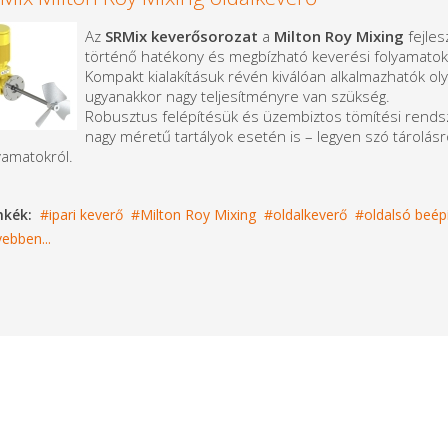
Az
SRMix keverősorozat
a
Milton Roy Mixing
fejles
történő hatékony és megbízható keverési folyamatokr
Kompakt kialakításuk révén kiválóan alkalmazhatók olya
ugyanakkor nagy teljesítményre van szükség.
Robusztus felépítésük és üzembiztos tömítési rendsz
nagy méretű tartályok esetén is – legyen szó tárolásró
yamatokról.
mkék:
ipari keverő
Milton Roy Mixing
oldalkeverő
oldalsó beép
ebben...