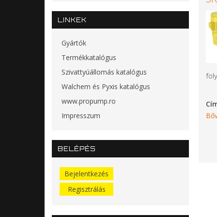
LINKEK
Gyártók
Termékkatalógus
Szivattyúállomás katalógus
fol
Walchem és Pyxis katalógus
www.propump.ro
Cí
Impresszum
Bőv
BELÉPÉS
Bejelentkezés
Regisztrálás