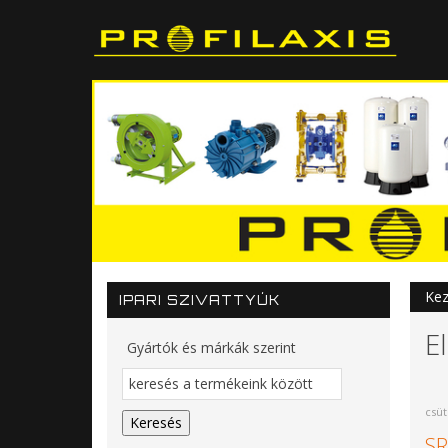
Kez
IPARI SZIVATTYÚK
E
Gyártók és márkák szerint
csüt
SR