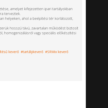
ztése, amelyet kifejezetten ipari tartályokban
a terveztek.
n helyeken, ahol a beépítési tér korlátozott,
erük hosszú távú, zavartalan működést biztosít
l, homogenizálásról vagy speciális előkészítési
ítésű keverő
tartálykeverő
SRMix keverő