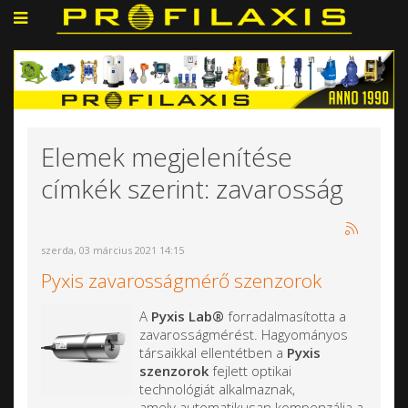
Elemek megjelenítése
címkék szerint: zavarosság
szerda, 03 március 2021 14:15
Pyxis zavarosságmérő szenzorok
A
Pyxis Lab®
forradalmasította a
zavarosságmérést. Hagyományos
társaikkal ellentétben a
Pyxis
szenzorok
fejlett optikai
technológiát alkalmaznak,
amely automatikusan kompenzálja a