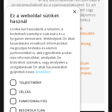
víz elszíneződését és a szennyeződéseket. Ez azt
jelenti, hogy még nehezen mérhető, festett vagy
×
erősen szennyezett közegekben is hajszálpontos
Ez a weboldal sütiket
adatokat szolgáltatnak, hamis riasztások nélkül.
használ
ST sorozatú inline zavarosságérzékelők
Cookie-kat használunk a tartalom, a
LT sorozat (LT-631, LT-632, LT-633) öntisztító
hirdetések személyre szabására és a
zavarosságérzékelők
forgalom elemzésére. Webhelyünk Ön általi
LT-635 öntisztító szuszpendált szilárd anyag
használatára vonatkozó információkat
megosztjuk hirdetési és elemző
érzékelő
partnereinkkel is, akik egyesíthetik azokat
más információkkal, amelyeket Ön
biztosított számukra, vagy amelyeket a
Címkék:
Walchem
vízminőség mérő műszer
szolgáltatásaik Ön általi használatából
Pyxis
zavarosság
zavarosságmérő szenzor
gyűjtöttek össze.
Bővebben
vízkezelés
ipari vízkezelés
vízminőség mérés
Bővebben...
TELJESÍTMÉNY
CÉLZÁS
FUNKCIONALITÁS
BESOROLATLAN