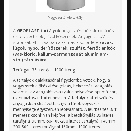
Vegyszertároló tartály
A
GEOPLAST tartályok
hegesztés nélküli, rotációs
öntési technológiával készülnek. Anyaguk – UV
stabilizált PE - kiválóan alkalmas a különféle
savak,
lúgok, hypo, derítőszerek, szulfát, fertőtlenítők
(vas-klorid, kálium-permanganát alumínium-
stb.) tárolására
.
Térfogat: 35 litertől – 1000 literig
A tartályok kialakításánál figyelembe vették, hogy a
vegyszerek előkészítése (oldás, bekeverés, adagolás)
valamint az adagolószivattyúk elhelyezése optimálisan,
üzembiztosan történhessen. A tartályok áttetszők és
anyagukban skálázottak, így a tárolt vegyszer
mennyisége egyszerűen leolvasható. A leürítéshez 3/4”
menetes csonk van kiépítve, a betöltőnyílás 35 literes
tartálynál 90mm, 60-100-200 literes tartálynál 140mm,
300-500 literes tartálynál 160mm, 1000 literes