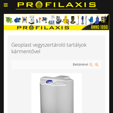
Geoplast vegyszertároló tartályok
kármentővel
Betűméret