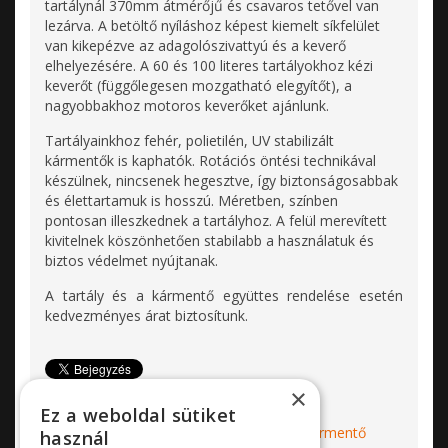
tartálynál 370mm átmérőjű és csavaros tetővel van
lezárva. A betöltő nyíláshoz képest kiemelt síkfelület
van kikepézve az adagolószivattyú és a keverő
elhelyezésére. A 60 és 100 literes tartályokhoz kézi
keverőt (függőlegesen mozgatható elegyítőt), a
nagyobbakhoz motoros keverőket ajánlunk.
Tartályainkhoz fehér, polietilén, UV stabilizált
kármentők is kaphatók. Rotációs öntési technikával
készülnek, nincsenek hegesztve, így biztonságosabbak
és élettartamuk is hosszú. Méretben, színben
pontosan illeszkednek a tartályhoz. A felül merevített
kivitelnek köszönhetően stabilabb a használatuk és
biztos védelmet nyújtanak.
A tartály és a kármentő együttes rendelése esetén
kedvezményes árat biztosítunk.
×
Címkék:
Geoplast
vegyszertartály
Ez a weboldal sütiket
vegyszertároló
tartály
kármentő
kármentő
használ