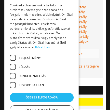
tálca
Cookie-kat használunk a tartalom, a
Mellékletek:
35 literes vegyszertároló tartály
hirdetések személyre szabására és a
körvonalrajz
60 literes vegyszertároló tartály
forgalom elemzésére. Webhelyünk Ön általi
körvonalrajz
100 literes vegyszertároló tartály
használatára vonatkozó információkat
körvonalrajz
200 literes vegyszertároló tartály
megosztjuk hirdetési és elemző
körvonalrajz
300 literes vegyszertároló tartály
partnereinkkel is, akik egyesíthetik azokat
körvonalrajz
500 literes vegyszertároló tartály
más információkkal, amelyeket Ön
körvonalrajz
1000 literes vegyszertároló tartály
biztosított számukra, vagy amelyeket a
körvonalrajz
Geoplast vegyszertároló tartályok
szolgáltatásaik Ön általi használatából
gyűjtöttek össze.
Bővebben
Tovább a kategóriában:
Egyedi tartályok »
TELJESÍTMÉNY
Vissza a tetejére
CÉLZÁS
FUNKCIONALITÁS
BESOROLATLAN
AKCIÓK
ÖSSZES ELFOGADÁSA
Akciók, kedvezmények
ÖSSZES ELUTASÍTÁSA