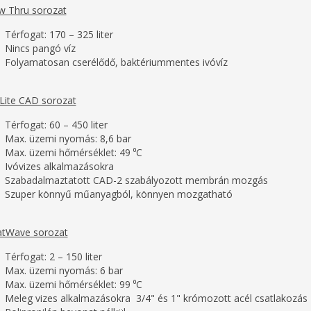
w Thru sorozat
Térfogat: 170 – 325 liter
Nincs pangó víz
Folyamatosan cserélődő, baktériummentes ivóvíz
Lite CAD sorozat
Térfogat: 60 – 450 liter
Max. üzemi nyomás: 8,6 bar
Max. üzemi hőmérséklet: 49 ⁰C
Ivóvizes alkalmazásokra
Szabadalmaztatott CAD-2 szabályozott membrán mozgás
Szuper könnyű műanyagból, könnyen mozgatható
tWave sorozat
Térfogat: 2 – 150 liter
Max. üzemi nyomás: 6 bar
Max. üzemi hőmérséklet: 99 ⁰C
Meleg vizes alkalmazásokra 3/4" és 1" krómozott acél csatlakozás