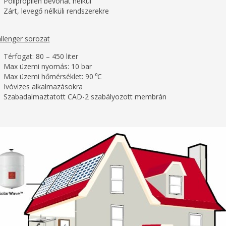
Polipropilén bevonat nélkül
Zárt, levegő nélküli rendszerekre
llenger sorozat
Térfogat: 80 – 450 liter
Max üzemi nyomás: 10 bar
Max üzemi hőmérséklet: 90 ⁰C
Ivóvizes alkalmazásokra
Szabadalmaztatott CAD-2 szabályozott membrán