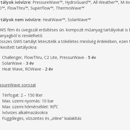
tályok ivóvízre:
PressureWave™, HydroGuard™, All-Weather™, M-Ino
D™, FlowThru™, SuperFlow™, ThermoWave™
tályok nem ivóvízre:
HeatWave™, SolarWave™
WS fém és üvegszál erősítéses ún. kompozit műanyag tartályokat is k
nyagból is rendelhető.
összes GWS tartályt letesztelik a tökéletes minőség érdekében, ezen fe
ékesített tartályokra:
Challenger, FlowThru, C2 Lite, PressurWave -
5 év
SolarWave -
3 év
Heat Wave, ROWave -
2 év
ssureWave sorozat
Térfogat: 2 – 150 liter
Max. üzemi nyomás: 10 bar
Max. üzemi hőmérséklet: 90⁰C
Ivóvizes alkalmazásokra
Függőleges, vízszintes és „inline” kialakítás