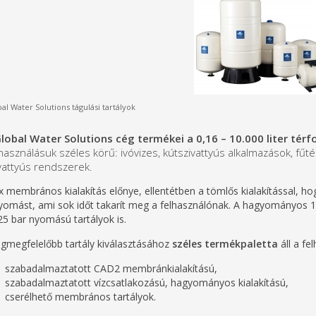
al Water Solutions tágulási tartályok
lobal Water Solutions cég termékei a 0,16 – 10.000 liter térfo
használásuk széles körű: ivóvizes, kútszivattyús alkalmazások, fűté
vattyús rendszerek.
ix membrános kialakítás előnye, ellentétben a tömlős kialakítással, ho
yomást, ami sok időt takarít meg a felhasználónak. A hagyományos 10 
25 bar nyomású tartályok is.
egmegfelelőbb tartály kiválasztásához
széles termékpaletta
áll a fe
szabadalmaztatott CAD2 membránkialakítású,
szabadalmaztatott vízcsatlakozású, hagyományos kialakítású,
cserélhető membrános tartályok.