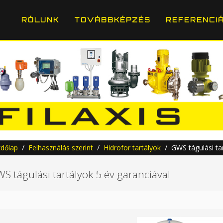
RÓLUNK
TOVÁBBKÉPZÉS
REFERENCI
dőlap
Felhasználás szerint
Hidrofor tartályok
GWS tágulási tar
S tágulási tartályok 5 év garanciával