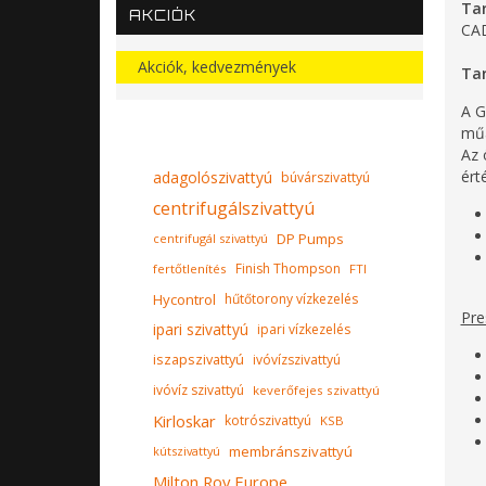
Tar
AKCIÓK
CA
Akciók, kedvezmények
Tar
A G
műa
Az 
ért
adagolószivattyú
búvárszivattyú
centrifugálszivattyú
DP Pumps
centrifugál szivattyú
Finish Thompson
fertőtlenítés
FTI
Hycontrol
hűtőtorony vízkezelés
Pre
ipari szivattyú
ipari vízkezelés
iszapszivattyú
ivóvízszivattyú
ivóvíz szivattyú
keverőfejes szivattyú
Kirloskar
kotrószivattyú
KSB
membránszivattyú
kútszivattyú
Milton Roy Europe