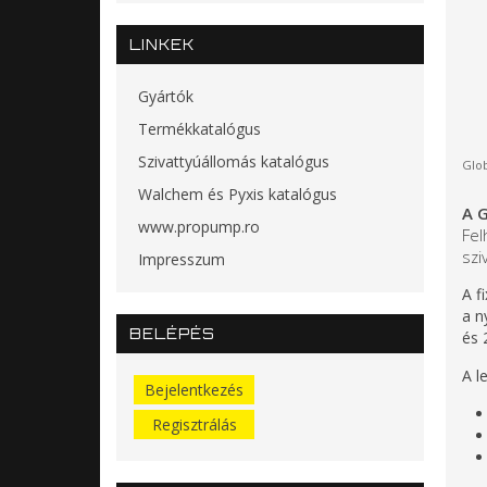
LINKEK
Gyártók
Termékkatalógus
Szivattyúállomás katalógus
Glob
Walchem és Pyxis katalógus
A G
www.propump.ro
Fel
szi
Impresszum
A f
a n
BELÉPÉS
és 
A l
Bejelentkezés
Regisztrálás