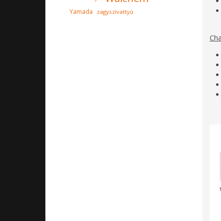
Yamada
zagyszivattyú
Cha