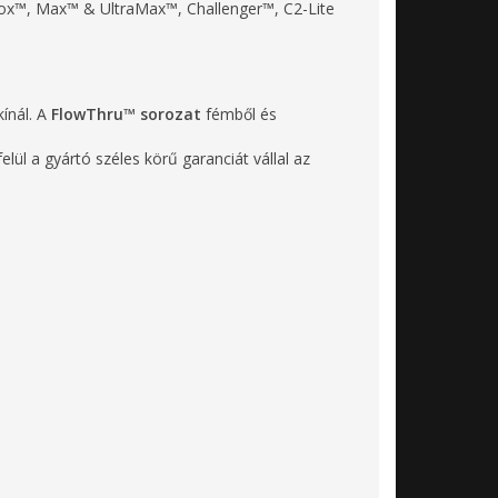
x™, Max™ & UltraMax™, Challenger™, C2-Lite
ínál. A
FlowThru™ sorozat
fémből és
lül a gyártó széles körű garanciát vállal az