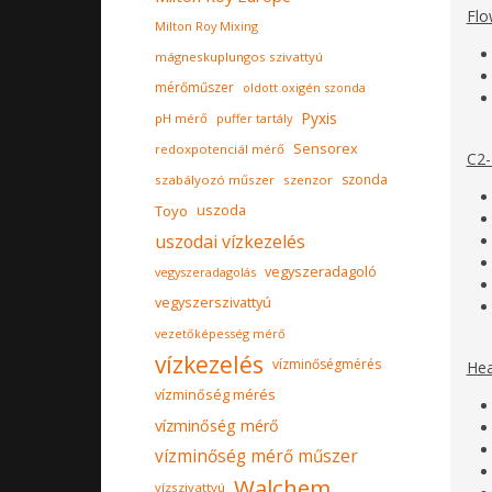
Flo
Milton Roy Mixing
mágneskuplungos szivattyú
mérőműszer
oldott oxigén szonda
Pyxis
pH mérő
puffer tartály
Sensorex
redoxpotenciál mérő
C2-
szonda
szabályozó műszer
szenzor
Toyo
uszoda
uszodai vízkezelés
vegyszeradagoló
vegyszeradagolás
vegyszerszivattyú
vezetőképesség mérő
vízkezelés
vízminőségmérés
Hea
vízminőség mérés
vízminőség mérő
vízminőség mérő műszer
Walchem
vízszivattyú