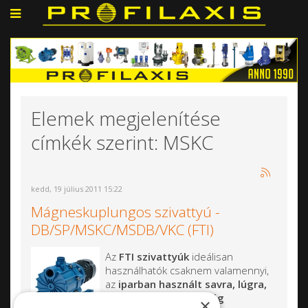
Elemek megjelenítése
címkék szerint: MSKC
kedd, 19 július 2011 15:22
Mágneskuplungos szivattyú -
DB/SP/MSKC/MSDB/VKC (FTI)
Az
FTI szivattyúk
ideálisan
használhatók csaknem valamennyi,
az
iparban használt savra, lúgra,
az elektrokémiai iparág
×