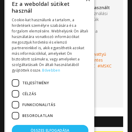
vegyszereire, a víz és
Ez a weboldal sütiket
szennyvízkezelésben használt
használ
derítőszerekre, oldószerekre.
A felhasználási
terület is rendkívül szerteágazó, szivattyúik
Cookie-kat használunk a tartalom, a
megtalálhatóak az akváriumoktól a
hirdetések személyre szabására és a
félvezetőgyártásig, a gyógyszergyártástól a
forgalom elemzésére. Webhelyünk Ön általi
szennyvízkezelésig.
használatára vonatkozó információkat
megosztjuk hirdetési és elemző
partnereinkkel is, akik egyesíthetik azokat
más információkkal, amelyeket Ön
Címkék:
Finish Thompson
vegyszerszivattyú
biztosított számukra, vagy amelyeket a
mágneskuplungos szivattyú
tömítésmentes
szolgáltatásaik Ön általi használatából
centrifugálszivattyú
FTI
DB
SP
VKC
MSKC
gyűjtöttek össze.
Bővebben
MSDB
Bővebben...
TELJESÍTMÉNY
CÉLZÁS
FUNKCIONALITÁS
BESOROLATLAN
AKCIÓK
ÖSSZES ELFOGADÁSA