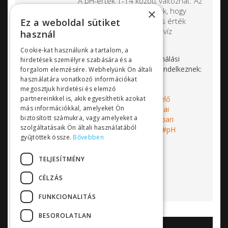
A pH-érték 1-14 között változhat. Az
uszodai vízkezelés során arra törekszünk, hogy
×
lehetőség szerint pH7-es, azaz semleges érték
Ez a weboldal sütiket
közelében (pH 6,8 - 7,5 között) tartsuk a víz
használ
kémhatását.
Cookie-kat használunk a tartalom, a
Az
Sensorex pH szondák
minden felhasználási
hirdetések személyre szabására és a
területen kiváló működési tulajdonággal rendelkeznek:
forgalom elemzésére. Webhelyünk Ön általi
használatára vonatkozó információkat
megosztjuk hirdetési és elemző
partnereinkkel is, akik egyesíthetik azokat
Címkék:
Sensorex
pH szonda
érzékelő
más információkkal, amelyeket Ön
elektróda
szenzor
vízkezelés
uszodai
biztosított számukra, vagy amelyeket a
vízkezelés
uszoda
vízminőségmérő
ipari
szolgáltatásaik Ön általi használatából
vízkezelés
uszodai műszer
pH mérés
pH
gyűjtöttek össze.
Bővebben
beállítás
Bővebben...
TELJESÍTMÉNY
CÉLZÁS
FUNKCIONALITÁS
BESOROLATLAN
AKCIÓK