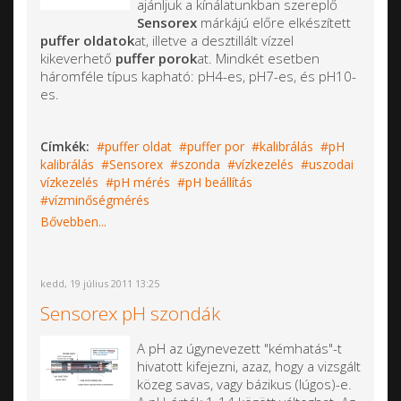
ajánljuk a kínálatunkban szereplő
Sensorex
márkájú előre elkészített
puffer oldatok
at, illetve a desztillált vízzel
kikeverhető
puffer porok
at. Mindkét esetben
háromféle típus kapható: pH4-es, pH7-es, és pH10-
es.
Címkék:
puffer oldat
puffer por
kalibrálás
pH
kalibrálás
Sensorex
szonda
vízkezelés
uszodai
vízkezelés
pH mérés
pH beállítás
vízminőségmérés
Bővebben...
kedd, 19 július 2011 13:25
Sensorex pH szondák
A pH az úgynevezett "kémhatás"-t
hivatott kifejezni, azaz, hogy a vizsgált
közeg savas, vagy bázikus (lúgos)-e.