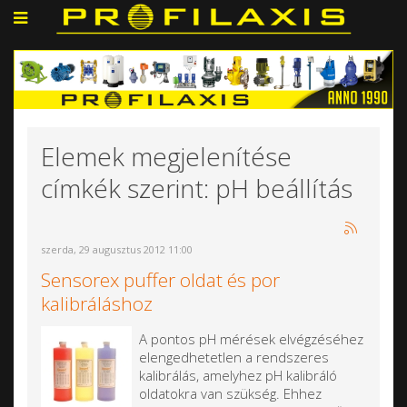
Elemek megjelenítése
címkék szerint: pH beállítás
szerda, 29 augusztus 2012 11:00
Sensorex puffer oldat és por
kalibráláshoz
A pontos pH mérések elvégzéséhez
elengedhetetlen a rendszeres
kalibrálás, amelyhez pH kalibráló
oldatokra van szükség. Ehhez