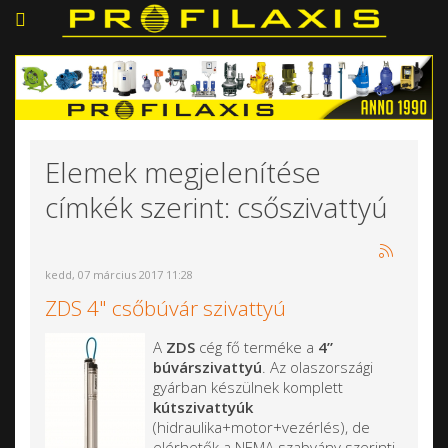
Elemek megjelenítése
címkék szerint: csőszivattyú
kedd, 07 március 2017 11:28
ZDS 4" csőbúvár szivattyú
A
ZDS
cég fő terméke a
4”
búvárszivattyú
. Az olaszországi
gyárban készülnek komplett
kútszivattyúk
(hidraulika+motor+vezérlés), de
elérhetők a NEMA szabvány szerinti