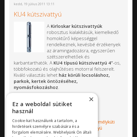
kedd, 19 július 2011 13:11
KU4 kútszivattyú
A
Kirloskar kútszivattyúk
robosztus kialakításúk, kiemelkedő
homoktűrő képességgel
rendelkeznek, kevésbé érzékenyek
az áramingadozásra, egyszerűen
szétszerelhetőek és
karbantarthatók. A
KU4 típusú kútszivattyú 4”
-os,
többfokozatú és olajhűtéses motorral felszerelt.
Kiváló választás lehet
ház körüli locsoláshoz,
parkok, kertek öntözéséhez,
nyomásfokozáshoz
.
×
Qmax= 22 m3/h
Ez a weboldal sütiket
Hmax= 260 m
használ
Cookie-kat használunk a tartalom, a
Címkék:
búvárszivattyú
kútszivattyú
mélykúti
hirdetések személyre szabására és a
szivattyú
csőbúvár szivattyú
csőszivattyú
forgalom elemzésére. Webhelyünk Ön általi
Kirloskar
KU4