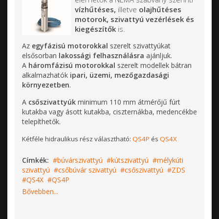
vízhűtéses,
illetve
olajhűtéses
motorok, szivattyú vezérlések és
kiegészítők
is.
Az
egyfázisú motorokkal
szerelt szivattyúkat
elsősorban
lakossági felhasználásra
ajánljuk.
A
háromfázisú motorokkal
szerelt modellek bátran
alkalmazhatók
ipari, üzemi, mezőgazdasági
környezetben
.
A
csőszivattyúk
minimum 110 mm átmérőjű fúrt
kutakba vagy ásott kutakba, ciszternákba, medencékbe
telepíthetők.
Kétféle hidraulikus rész választható:
QS4P
és
QS4X
Címkék:
búvárszivattyú
kútszivattyú
mélykúti
szivattyú
csőbúvár szivattyú
csőszivattyú
ZDS
QS4X
QS4P
Bővebben...