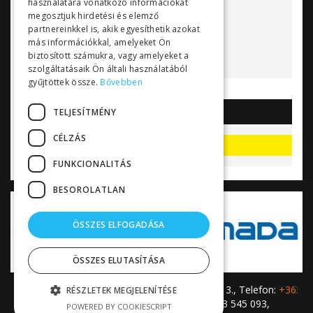
használatára vonatkozó információkat
Bővebben...
megosztjuk hirdetési és elemző
partnereinkkel is, akik egyesíthetik azokat
más információkkal, amelyeket Ön
biztosított számukra, vagy amelyeket a
szolgáltatásaik Ön általi használatából
gyűjtöttek össze.
Bővebben
TELJESÍTMÉNY
AKCIÓK
CÉLZÁS
Akciók, kedvezmények
FUNKCIONALITÁS
BESOROLATLAN
ÖSSZES ELFOGADÁSA
ÖSSZES ELUTASÍTÁSA
Profilaxis Kft. • H-2049 Diósd, Vadrózsa utca 13., Telefon:
+36
RÉSZLETEK MEGJELENÍTÉSE
23 545 293
,
+36 23 545 393
, Fax: +36 23 545 093,
POWERED BY COOKIESCRIPT