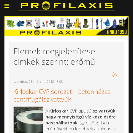
Elemek megjelenítése
címkék szerint: erőmű
szombat, 03 március 2012 13:03
Kirloskar CVP sorozat – betonházas
centrifugálszivattyúk
A
Kirloskar CVP
típusú
szivattyúk
nagy mennyiségű víz kezelésére
használhatóak
, így elsősorban
erőművekben lehetnek alkalmasak.