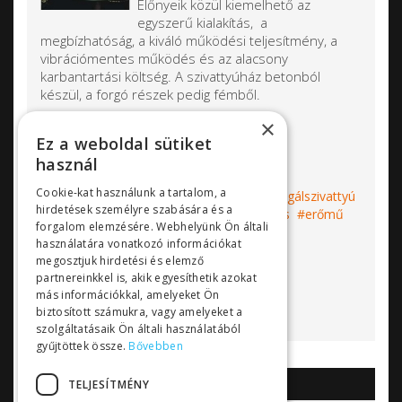
Előnyeik közül kiemelhető az
egyszerű kialakítás, a
megbízhatóság, a kiváló működési teljesítmény, a
vibrációmentes működés és az alacsony
karbantartási költség. A szivattyúház betonból
készül, a forgó részek pedig fémből.
×
Qmax: 120 000 m3/h
Ez a weboldal sütiket
Hmax: 50 m
használ
Cookie-kat használunk a tartalom, a
Címkék:
betonházas szivattyú
centrifugálszivattyú
hirdetések személyre szabására és a
vízszivattyú
vízellátás
árvízmentesítés
erőmű
forgalom elemzésére. Webhelyünk Ön általi
Kirloskar
használatára vonatkozó információkat
Bővebben...
megosztjuk hirdetési és elemző
partnereinkkel is, akik egyesíthetik azokat
más információkkal, amelyeket Ön
biztosított számukra, vagy amelyeket a
szolgáltatásaik Ön általi használatából
gyűjtöttek össze.
Bővebben
TELJESÍTMÉNY
AKCIÓK