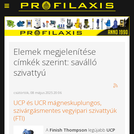
Elemek megjelenítése
címkék szerint: saválló
szivattyú
csütörtök, 08 május 2025 20:06
UCP és UCR mágneskuplungos,
szivárgásmentes vegyipari szivattyúk
(FTI)
A
Finish Thompson
legújabb
UCP