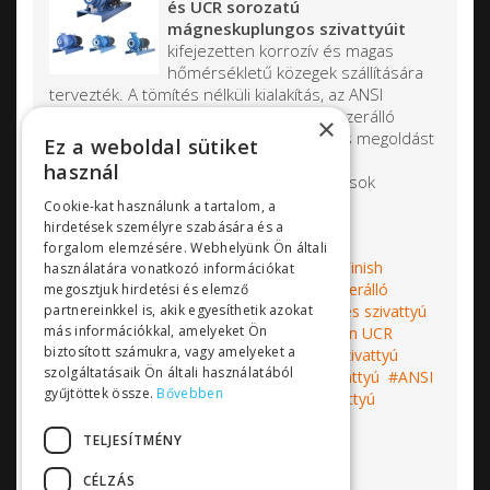
és UCR sorozatú
mágneskuplungos szivattyúit
kifejezetten korrozív és magas
hőmérsékletű közegek szállítására
tervezték. A tömítés nélküli kialakítás, az ANSI
szabvány szerinti méretezés és a vegyszerálló
×
anyaghasználat révén a szivattyúk ideális megoldást
Ez a weboldal sütiket
nyújtanak a vegyipar, felületkezelés,
használ
szennyvízkezelés és más ipari alkalmazások
számára.
Cookie-kat használunk a tartalom, a
hirdetések személyre szabására és a
forgalom elemzésére. Webhelyünk Ön általi
Címkék:
mágneskuplungos szivattyú
Finish
használatára vonatkozó információkat
Thompson
centrifugálszivattyú
vegyszerálló
megosztjuk hirdetési és elemző
partnereinkkel is, akik egyesíthetik azokat
szivattyú
ATEX szivattyú
ipari mágneses szivattyú
más információkkal, amelyeket Ön
Finish Thompson UCP
Finish Thompson UCR
biztosított számukra, vagy amelyeket a
ANSI méretezésű szivattyú
vegyipari szivattyú
szolgáltatásaik Ön általi használatából
saválló szivattyú
szivárgásmentes szivattyú
ANSI
gyűjtöttek össze.
Bővebben
szabvány szivattyú
ipari centrifugál szivattyú
Bővebben...
TELJESÍTMÉNY
CÉLZÁS